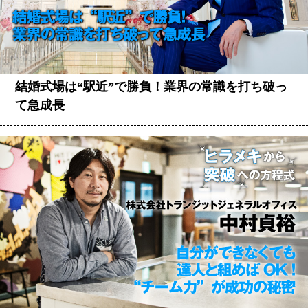
結婚式場は“駅近”で勝負！業界の常識を打ち破っ
て急成長