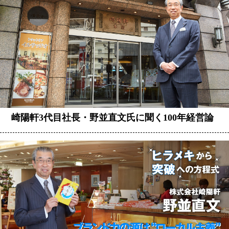
崎陽軒3代目社長・野並直文氏に聞く100年経営論