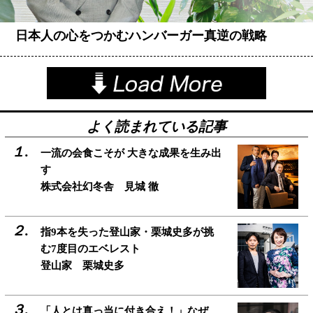
日本人の心をつかむハンバーガー真逆の戦略
よく読まれている記事
一流の会食こそが 大きな成果を生み出
す
株式会社幻冬舎 見城 徹
指9本を失った登山家・栗城史多が挑
む7度目のエベレスト
登山家 栗城史多
「人とは真っ当に付き合え！」なぜ、