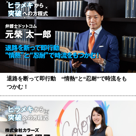
退路を断って即行動 “情熱”と“忍耐”で時流をも
つかむ！