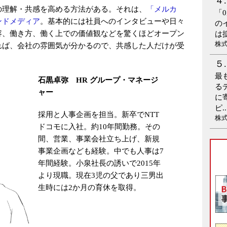
の理解・共感を高める方法がある。それは、
「メルカ
「
ンドメディア
。基本的には社員へのインタビューや日々
の
容、働き方、働く上での価値観などを驚くほどオープン
は
株
れば、会社の雰囲気が分かるので、共感した人だけが受
最
石黒卓弥 HR グループ・マネージ
る
ャー
に
ピ..
採用と人事企画を担当。新卒でNTT
株
ドコモに入社。約10年間勤務。その
間、営業、事業会社立ち上げ、新規
事業企画なども経験。中でも人事は7
年間経験。小泉社長の誘いで2015年
より現職。現在3児の父であり三男出
生時には2か月の育休を取得。