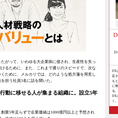
日
したがって、いわゆる大企業病に侵され、生産性を失っ
避けるために、また、これまで通りのスピードで、次な
D
いくために、メルカリでは、どのような処方箋を用意し
足さ
核を担う社員3名に話を聞いた。
も
に
る。
行動に移せる人が集まる組織に。
設立5年
D
く
創業5年足らずで企業価値は1000億円以上と予想され