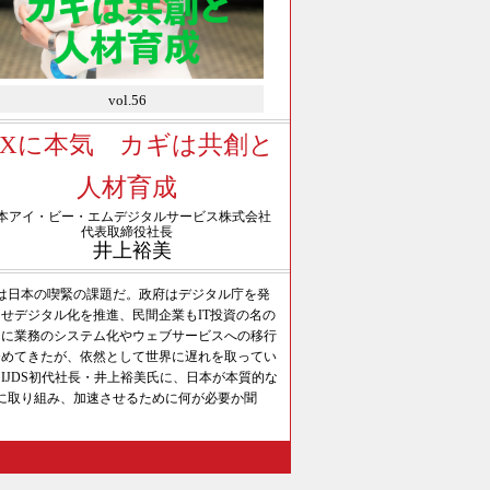
vol.56
DXに本気 カギは共創と
人材育成
本アイ・ビー・エムデジタルサービス株式会社
代表取締役社長
井上裕美
Xは日本の喫緊の課題だ。政府はデジタル庁を発
せデジタル化を推進、民間企業もIT投資の名の
とに業務のシステム化やウェブサービスへの移行
努めてきたが、依然として世界に遅れを取ってい
IJDS初代社長・井上裕美氏に、日本が本質的な
Xに取り組み、加速させるために何が必要か聞
。