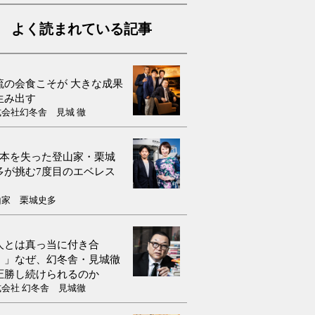
よく読まれている記事
流の会食こそが 大きな成果
生み出す
式会社幻冬舎 見城 徹
9本を失った登山家・栗城
多が挑む7度目のエベレス
山家 栗城史多
人とは真っ当に付き合
！」なぜ、幻冬舎・見城徹
圧勝し続けられるのか
式会社 幻冬舎 見城徹