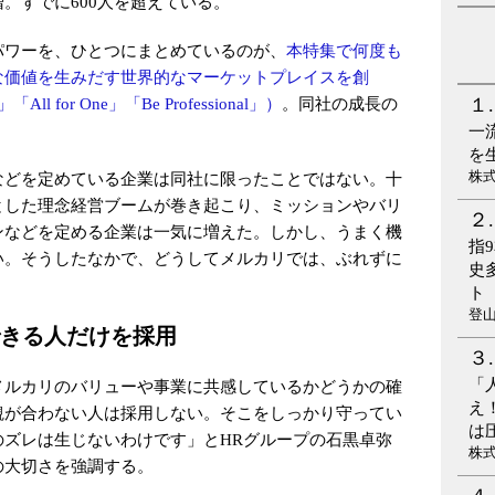
。すでに600人を超えている。
パワーを、ひとつにまとめているのが、
本特集で何度も
な価値を生みだす世界的なマーケットプレイスを創
 for One」「Be Professional」）
。同社の成長の
一
を
株
などを定めている企業は同社に限ったことではない。十
とした理念経営ブームが巻き起こり、ミッションやバリ
ンなどを定める企業は一気に増えた。しかし、うまく機
指
い。そうしたなかで、どうしてメルカリでは、ぶれずに
史
ト
登
きる人だけを採用
「
メルカリのバリューや事業に共感しているかどうかの確
え
観が合わない人は採用しない。そこをしっかり守ってい
は
のズレは生じないわけです」とHRグループの石黒卓弥
株
の大切さを強調する。