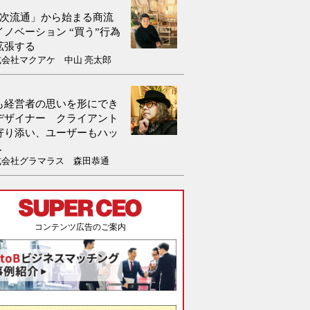
0次流通」から始まる商流
イノベーション “買う”行為
拡張する
式会社マクアケ 中山 亮太郎
も経営者の思いを形にでき
デザイナー クライアント
寄り添い、ユーザーもハッ
.
式会社グラマラス 森田恭通
コンテンツ広告のご案内