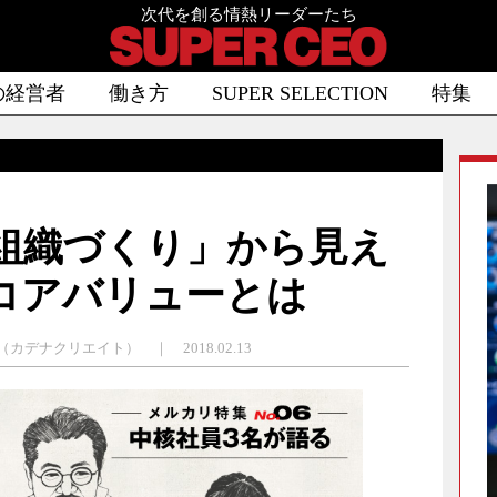
次代を創る情熱リーダーたち
の経営者
働き方
SUPER SELECTION
特集
組織づくり」から見え
コアバリューとは
（カデナクリエイト） ｜ 2018.02.13