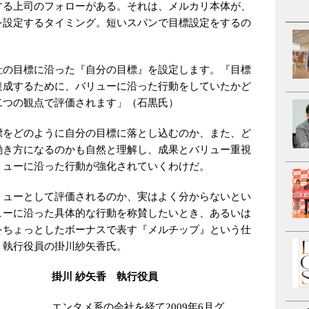
する上司のフォローがある。それは、メルカリ本体が、
を設定するタイミング。短いスパンで目標設定をするの
社の目標に沿った『自分の目標』を設定します。『目標
達成するために、バリューに沿った行動をしていたかど
二つの観点で評価されます」（石黒氏）
標をどのように自分の目標に落とし込むのか、また、ど
働き方になるのかも自然と理解し、成果とバリュー重視
リューに沿った行動が強化されていくわけだ。
リューとして評価されるのか、実はよく分からないとい
ューに沿った具体的な行動を称賛したいとき、あるいは
をちょっとしたボーナスで表す『メルチップ』という仕
、執行役員の掛川紗矢香氏。
掛川 紗矢香 執行役員
エンタメ系の会社を経て2009年6月グ