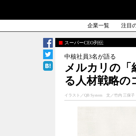
企業一覧
注目
スーパーCEO列伝
中核社員3名が語る
メルカリの「
る人材戦略の
イラスト／QB System 文／竹内 三保子