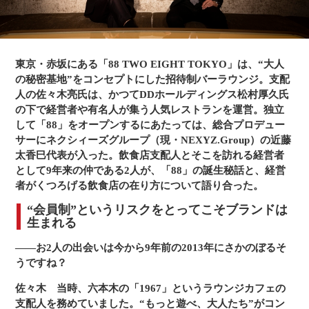
続け、ビジネスパーソンから若者まで情熱あるリーダーとし
て圧倒的な支持を得ている。JAPAN VENTURE AWARD 2006
最高位 経済産業大臣賞。『シーバスリーガル ゴールドシグネ
チャー・アワード 2019 Presented by GOETHE』 ビジネスイ
ノベーション部門受賞。
東京・赤坂にある「88 TWO EIGHT TOKYO」は、“大人
の秘密基地”をコンセプトにした招待制バーラウンジ。支配
写真右：「88 TWO EIGHT TOKYO」支配人 株式会社RALLY
人の佐々木亮氏は、かつてDDホールディングス松村厚久氏
取締役 佐々木亮
の下で経営者や有名人が集う人気レストランを運営。独立
2007年、株式会社バグースに新卒入社。「バグース銀座店」
して「88」をオープンするにあたっては、総合プロデュー
から「バネバグース赤坂店」に異動し、店長に。2013年、
サーにネクシィーズグループ（現・NEXYZ.Group）の近藤
「1967」の支配人として新店舗立ち上げに従事し、2016年
太香巳代表が入った。飲食店支配人とそこを訪れる経営者
「1967」「PUBLIC6」「carpet tokyo」「Bar under」4店舗
のエリア統括を経験。その後、株式会社RALLYを設立し、取
として9年来の仲である2人が、「88」の誕生秘話と、経営
締役に就任。2022年「88 TWO EIGHT TOKYO」の支配人
者がくつろげる飲食店の在り方について語り合った。
に。
“会員制”というリスクをとってこそブランドは
生まれる
――お2人の出会いは今から9年前の2013年にさかのぼるそ
うですね？
佐々木
当時、六本木の「1967」というラウンジカフェの
支配人を務めていました。“もっと遊べ、大人たち”がコン