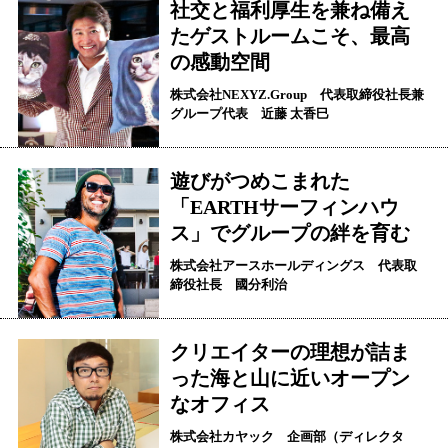
社交と福利厚生を兼ね備え
たゲストルームこそ、最高
の感動空間
株式会社NEXYZ.Group 代表取締役社長兼
グループ代表 近藤 太香巳
遊びがつめこまれた
「EARTHサーフィンハウ
ス」でグループの絆を育む
株式会社アースホールディングス 代表取
締役社長 國分利治
クリエイターの理想が詰ま
った海と山に近いオープン
なオフィス
株式会社カヤック 企画部（ディレクタ