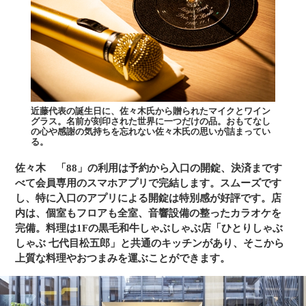
近藤代表の誕生日に、佐々木氏から贈られたマイクとワイン
グラス。名前が刻印された世界に一つだけの品。おもてなし
の心や感謝の気持ちを忘れない佐々木氏の思いが詰まってい
る。
佐々木
「88」の利用は予約から入口の開錠、決済まです
べて会員専用のスマホアプリで完結します。スムーズです
し、特に入口のアプリによる開錠は特別感が好評です。店
内は、個室もフロアも全室、音響設備の整ったカラオケを
完備。料理は1Fの黒毛和牛しゃぶしゃぶ店「ひとりしゃぶ
しゃぶ 七代目松五郎」と共通のキッチンがあり、そこから
上質な料理やおつまみを運ぶことができます。