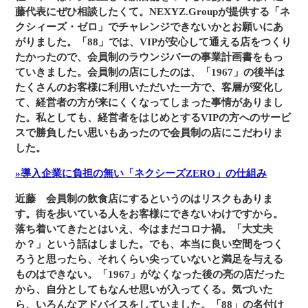
藤代表にぜひ相談したくて。NEXYZ.Groupが提供する「ネ
クシィーズ・ゼロ」でチャレンジできないかとお願いにあ
がりました。「88」では、VIPが安心して通える店をつくり
たかったので、会員制のラウンジバーの事業計画書をもっ
ていきました。会員制の店にしたのは、「1967」の後半は
たくさんのお客様に利用いただいた一方で、客層が変化し
て、経営者の方が来にくくなってしまった事情がありまし
た。私としても、経営者をはじめとするVIPの方へのサービ
スで勝負したい思いもあったので会員制の店にこだわりま
した。
»導入企業に負担の無い「ネクシーズZERO」の仕組み
近藤
会員制の飲食店にするというのはリスクもありま
す。街を歩いている人をお客様にできないわけですから。
落ち着いてきたとはいえ、今はまだコロナ禍。「大丈夫
か？」という話はしました。でも、本当に良い空間をつく
ろうと思ったら、それくらい尖っていないと満足を与える
ものはできない。「1967」がなくなった後の亮の店だった
から、自分としてもなんせ思いが入ってくる。気づいた
ら、いろんなアドバイスをしていました。「88」の名付け