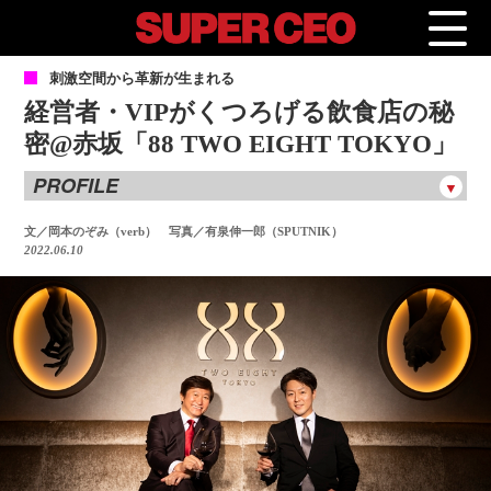
刺
激空間から革新が生まれる
経営者・VIPがくつろげる飲食店の秘
密@赤坂「88 TWO EIGHT TOKYO」
PROFILE
文／岡本のぞみ（verb） 写真／有泉伸一郎（SPUTNIK）
2022.06.10
写真左：株式会社NEXYZ.Group 代表取締役社長 兼 グループ
代表 近藤 太香巳
19歳の時、50万円を元手に会社を創業。34歳でナスダック・
ジャパン（現ジャスダック）へ株式上場し、37歳で2004年当
時最年少創業社長として東証一部（現プライム市場）に上
場。時代が必要とするサービスをいち早く手がけ、携帯電
話、インターネットを日本中に普及。現在は、エネルギー環
境事業、電子メディア事業、経営者団体「パッションリーダ
ーズ」のいずれも日本一の規模にまで拡大。世界的経済紙
「Forbes（フォーブス）」によるForbes Asia's 200 Best Under
A Billion 2018に選定。常に新しい事業領域にチャンレンジを