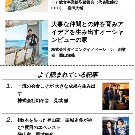
ー）飲食事業部取締役会（代表取締役
CEO） 柳澤大輔
大事な仲間との絆を育みア
イデアを生み出すオーシャ
ンビューの家
株式会社ダイニングイノベーション 創業
者 西山知義
よく読まれている記事
一流の会食こそが 大きな成果を生み出
す
株式会社幻冬舎 見城 徹
指9本を失った登山家・栗城史多が挑
む7度目のエベレスト
登山家 栗城史多