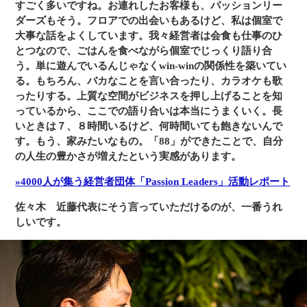
すごく多いですね。お連れしたお客様も、パッションリー
ダーズもそう。フロアでの出会いもあるけど、私は個室で
大事な話をよくしています。我々経営者は会食も仕事のひ
とつなので、ごはんを食べながら個室でじっくり語り合
う。単に遊んでいるんじゃなくwin-winの関係性を築いてい
る。もちろん、バカなことを言い合ったり、カラオケも歌
ったりする。上質な空間がビジネスを押し上げることを知
っているから、ここでの語り合いは本当にうまくいく。長
いときは７、８時間いるけど、何時間いても飽きないんで
す。もう、家みたいなもの。「88」ができたことで、自分
の人生の豊かさが増えたという実感があります。
»4000人が集う経営者団体「Passion Leaders」活動レポート
佐々木
近藤代表にそう言っていただけるのが、一番うれ
しいです。