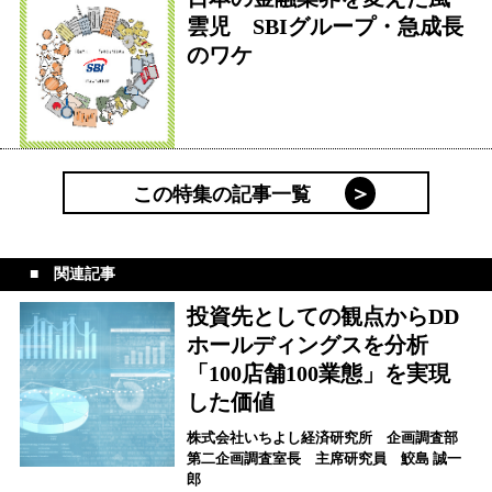
雲児 SBIグループ・急成長
のワケ
この特集の記事一覧
関連記事
投資先としての観点からDD
ホールディングスを分析
「100店舗100業態」を実現
した価値
株式会社いちよし経済研究所 企画調査部
第二企画調査室長 主席研究員 鮫島 誠一
郎