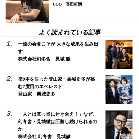
COO 香田哲朗
よく読まれている記事
一流の会食こそが 大きな成果を生み出
す
株式会社幻冬舎 見城 徹
指9本を失った登山家・栗城史多が挑
む7度目のエベレスト
登山家 栗城史多
「人とは真っ当に付き合え！」なぜ、
幻冬舎・見城徹は圧勝し続けられるの
か
株式会社 幻冬舎 見城徹