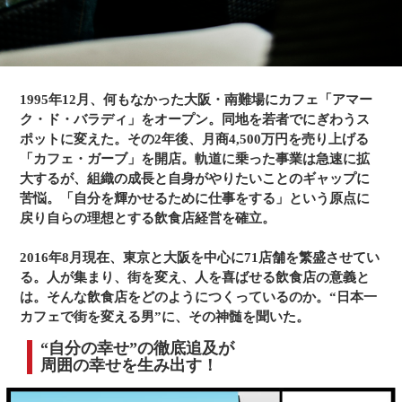
1995年12月、何もなかった大阪・南難場にカフェ「アマー
ク・ド・バラディ」をオープン。同地を若者でにぎわうス
ポットに変えた。その2年後、月商4,500万円を売り上げる
「カフェ・ガーブ」を開店。軌道に乗った事業は急速に拡
大するが、組織の成長と自身がやりたいことのギャップに
苦悩。「自分を輝かせるために仕事をする」という原点に
戻り自らの理想とする飲食店経営を確立。
2016年8月現在、東京と大阪を中心に71店舗を繁盛させてい
る。人が集まり、街を変え、人を喜ばせる飲食店の意義と
は。そんな飲食店をどのようにつくっているのか。“日本一
カフェで街を変える男”に、その神髄を聞いた。
“自分の幸せ”の徹底追及が
周囲の幸せを生み出す！