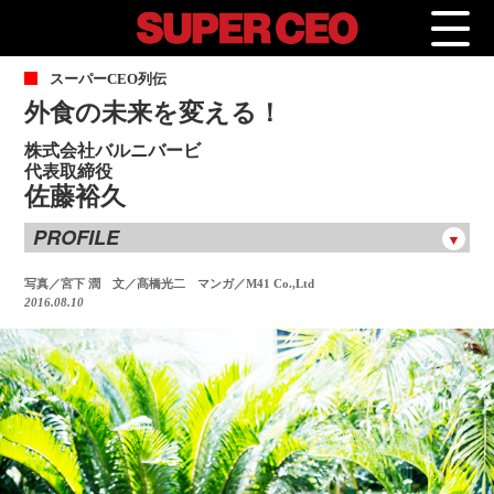
ス
ーパーCEO列伝
外食の未来を変える！
株式会社バルニバービ
代表取締役
佐藤裕久
PROFILE
佐藤裕久
さとうひろひさ
写真／宮下 潤 文／髙橋光二 マンガ／M41 Co.,Ltd
2016.08.10
1961年京都市生まれ。ファッション業界での起業と挫折を経
て、91年、二度目の起業としてバルニバービ設立。大阪市立
中之島公園内のカフェや140年の伝統を持つナポリのピッツェ
リアの世界２号店など、30店舗以上の飲食店を経営。著書に
『一杯のカフェの力を信じますか』（河出書房新社）、『日
本一カフェで街を変える男』（グラフ社）など。2012年、好
評を博したKBS京都の日曜深夜番組『サトウヒロヒサの眠り
につく前に』が、13年4月に再開、パーソナリティを務める。