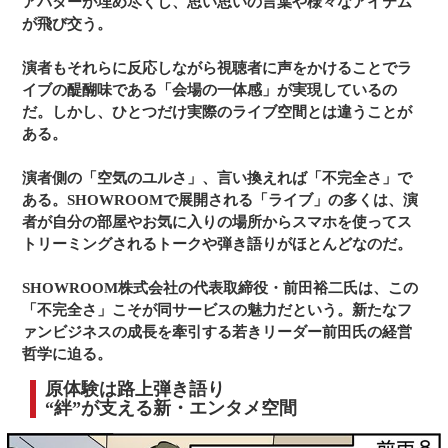
アバターが埋め尽くし、思い思いの言葉や様々なアイテム
が飛び交う。
演者もそれらに反応しながら視聴者に声をかけることでラ
イブの醍醐味である「会場の一体感」が実現しているの
だ。しかし、ひとつだけ実際のライブ空間とは違うことが
ある。
演者側の「空気のユルさ」、言い換えれば「不完全さ」で
ある。SHOWROOMで展開される「ライブ」の多くは、演
者が自分の部屋やお気に入りの場所からスマホを使ってス
トリーミングされるトークや弾き語りがほとんどなのだ。
SHOWROOM株式会社の代表取締役・前田裕二氏は、この
「不完全さ」こそが同サービスの魅力だという。新たなフ
ァンビジネスの成長を牽引する若きリーダー前田氏の経営
哲学に迫る。
原体験は路上弾き語り
“絆”が支える新・エンタメ空間