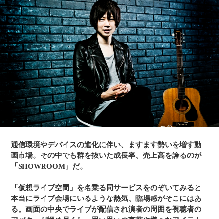
そんななか、家族のように慕っていた親戚の死をきっかけに
「ゼロから新しい価値を創り出したい」と同社を退職。南場
智子氏に事業立ち上げの相談したことがきっかけで、2013年5
月にDeNA入社。同年11月に仮想ライブ空間「SHOWROOM」
をオープン、2015年8月に同事業を分社化したSHOWROOM
株式会社を設立、代表取締役社長に就任する。
通信環境やデバイスの進化に伴い、ますます勢いを増す動
画市場。その中でも群を抜いた成長率、売上高を誇るのが
「SHOWROOM」だ。
「仮想ライブ空間」を名乗る同サービスをのぞいてみると
本当にライブ会場にいるような熱気、臨場感がそこにはあ
る。画面の中央でライブが配信され演者の周囲を視聴者の