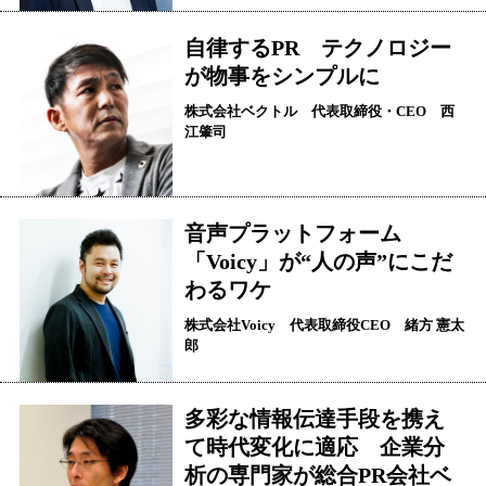
自律するPR テクノロジー
が物事をシンプルに
株式会社ベクトル 代表取締役・CEO 西
江肇司
音声プラットフォーム
「Voicy」が“人の声”にこだ
わるワケ
株式会社Voicy 代表取締役CEO 緒方 憲太
郎
多彩な情報伝達手段を携え
て時代変化に適応 企業分
析の専門家が総合PR会社ベ