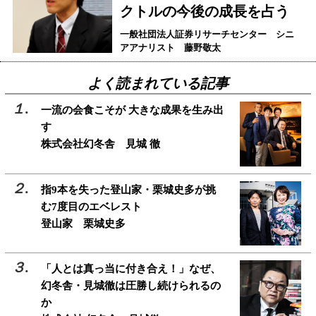
クトルの今後の成長を占う
一般社団法人証券リサーチセンター シニ
アアナリスト 藤野敬太
よく読まれている記事
一流の会食こそが 大きな成果を生み出
す
株式会社幻冬舎 見城 徹
指9本を失った登山家・栗城史多が挑
む7度目のエベレスト
登山家 栗城史多
「人とは真っ当に付き合え！」なぜ、
幻冬舎・見城徹は圧勝し続けられるの
か