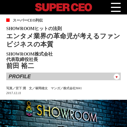
ス
ーパーCEO列伝
SHOWROOMヒットの法則
エンタメ業界の革命児が考えるファン
ビジネスの本質
SHOWROOM株式会社
代表取締役社長
前田 裕二
PROFILE
前田 裕二
まえだ ゆうじ
写真／宮下 潤 文／塚岡雄太 マンガ／株式会社M41
2017.12.11
1987年東京生まれ。8歳で両親を亡くし、兄とともに親類の家
で暮らす。自力で稼げるように、とギターの弾き語りを始め
たことで「人は絆にお金を払う」という、その後のビジネス
に繋がる原体験を得る。早稲田大学政治経済学部を卒業後、
UBS証券に入社。若手としては異例の業績を上げ、24歳でニ
ューヨークに赴任すると、そこでも大きな成果を叩き出す。