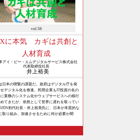
vol.56
DXに本気 カギは共創と
人材育成
本アイ・ビー・エムデジタルサービス株式会社
代表取締役社長
井上裕美
Xは日本の喫緊の課題だ。政府はデジタル庁を発
せデジタル化を推進、民間企業もIT投資の名の
とに業務のシステム化やウェブサービスへの移行
努めてきたが、依然として世界に遅れを取ってい
IJDS初代社長・井上裕美氏に、日本が本質的な
Xに取り組み、加速させるために何が必要か聞
。