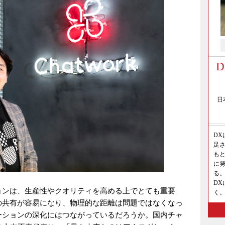
日
D
足さ
も
に
る。
D
ョンは、生産性やクオリティを高める上でとても重要
く
の共有が容易になり、物理的な距離は問題ではなくなっ
ーションの深化にはつながっているだろうか。国内チャ