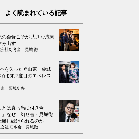
よく読まれている記事
流の会食こそが 大きな成果
生み出す
式会社幻冬舎 見城 徹
9本を失った登山家・栗城
多が挑む7度目のエベレス
山家 栗城史多
人とは真っ当に付き合
！」なぜ、幻冬舎・見城徹
圧勝し続けられるのか
式会社 幻冬舎 見城徹