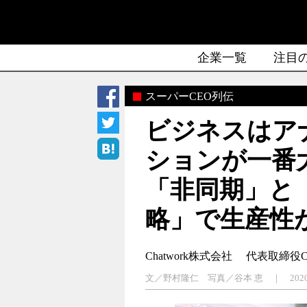
企業一覧
注目
スーパーCEO列伝
ビジネスはア
ションが一番
「非同期」と
略」で生産性
Chatwork株式会社
代表取締役C
文／野村隆仁 写真／谷本 恵 ｜ 2020.0