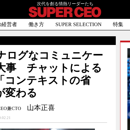
次代を創る情熱リーダーたち
の経営者
働き方
SUPER SELECTION
特集
ナログなコミュニケー
大事 チャットによる
「コンテキストの省
が変わる
山本正喜
EO兼CTO
2.21