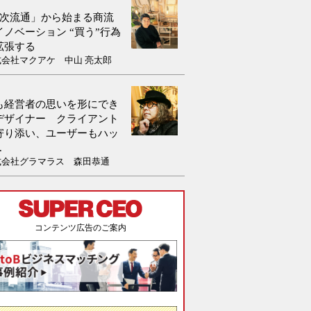
0次流通」から始まる商流
イノベーション “買う”行為
拡張する
式会社マクアケ 中山 亮太郎
も経営者の思いを形にでき
デザイナー クライアント
寄り添い、ユーザーもハッ
.
式会社グラマラス 森田恭通
コンテンツ広告のご案内