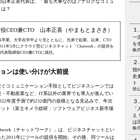
会社の山本正喜代表は、「最も大事なのはアナログなコミュ
とは？
取締役CEO兼CTO 山本正喜（やまもとまさき）
一
学科卒業。大学在学中より兄とともに、兄弟で起業。以来、CTO
を
1年3月にクラウド型ビジネスチャット「Chatwork」の提供を
株
会社代表取締役CEO兼CTOに就任。
指
ョンは使い分けが大前提
史
ト
次ぐコミュニケーション手段としてビジネスシーンでは
登
・不動産業など、IT系以外の業界でも導入が進んでい
22年度予測で約232億円の規模となる見込みで、年次
ケット（富士キメラ総研：ソフトウェアビジネス新市場
「
え
は
株
Chatwork（チャットワーク）」は、ビジネスチャットとい
た2011年にツールの提供を開始。その後、同ツールは