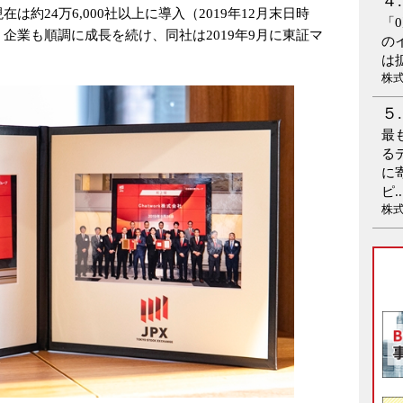
約24万6,000社以上に導入（2019年12月末日時
「
企業も順調に成長を続け、同社は2019年9月に東証マ
の
は
株
最
る
に
ピ..
株