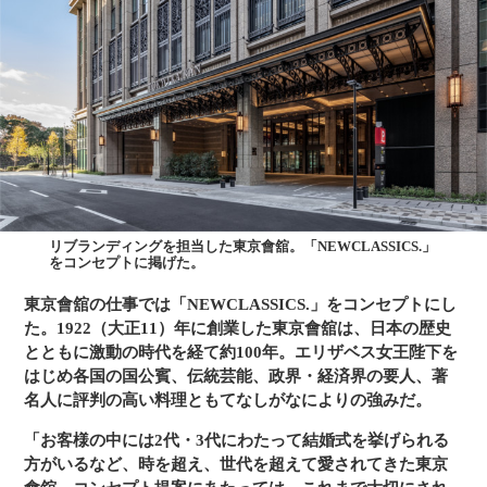
リブランディングを担当した東京會舘。「NEWCLASSICS.」
をコンセプトに掲げた。
東京會舘の仕事では「NEWCLASSICS.」をコンセプトにし
た。1922（大正11）年に創業した東京會舘は、日本の歴史
とともに激動の時代を経て約100年。エリザベス女王陛下を
はじめ各国の国公賓、伝統芸能、政界・経済界の要人、著
名人に評判の高い料理ともてなしがなによりの強みだ。
「お客様の中には2代・3代にわたって結婚式を挙げられる
方がいるなど、時を超え、世代を超えて愛されてきた東京