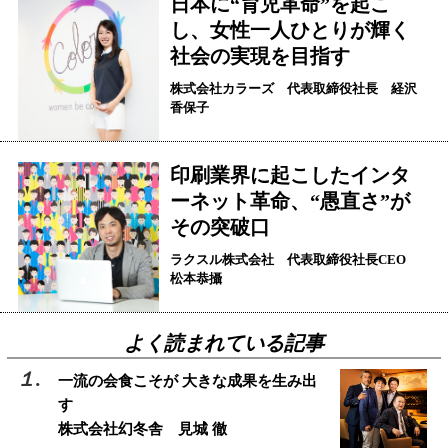
日本に“育児革命”を起こ
し、女性一人ひとりが輝く
社会の実現を目指す
株式会社カラーズ 代表取締役社長 経沢
香保子
印刷業界に起こしたインタ
ーネット革命、“愚直さ”が
その突破口
ラクスル株式会社 代表取締役社長CEO
松本恭攝
よく読まれている記事
一流の会食こそが 大きな成果を生み出
す
株式会社幻冬舎 見城 徹