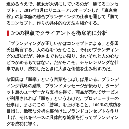
進めるうえで、彼女が大切にしているのが「勝てるコンセ
プト」。2019年1月にリニューアルオープンした「東京會
舘」の新本舘の総合ブランディングの仕事を通して「勝て
るコンセプト」作りの具体的な方法を紹介する。
3つの視点でクライアントを徹底的に分析
「ブランディングが正しいかはコンセプトによる」と柴田
氏は断言する。人の心をつかむこと、それがブランディン
グの成功だが、神さまでもない限り、おいそれと人の心な
どつかめるもではない。だからこそ、チャレンジングな仕
事であり、成功したときに大きな価値を生み出すのだ。
柴田氏は「勝率」という言葉をしばしば用いる。ブランデ
ィング戦略の結果、ブランドメッセージが伝わり、ターゲ
ット層のユーザーから支持を得て、商品が売れてサービス
が利用されれば「勝ち」というわけだ。プロデューサーの
仕事は、まさにこの「勝率」を上げること。100％の成功を
目指し、緻密な分析を裏付けにブランドコンセプトを作り
上げ、それをベースに具体的な施策を打ってブランディン
グを成功に導く。