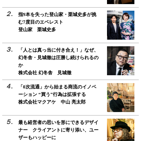
指9本を失った登山家・栗城史多が挑
む7度目のエベレスト
登山家 栗城史多
「人とは真っ当に付き合え！」なぜ、
幻冬舎・見城徹は圧勝し続けられるの
か
株式会社 幻冬舎 見城徹
「0次流通」から始まる商流のイノベ
ーション “買う”行為は拡張する
株式会社マクアケ 中山 亮太郎
最も経営者の思いを形にできるデザイ
ナー クライアントに寄り添い、ユー
ザーもハッピーに