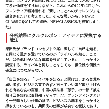
會舘。コンセプト提案にあたっては、これまで大切にされ
てきた価値を守り続けながら、これからの100年に向けた、
フロンティア精神溢れる『新しいことへのチャレンジ』を
融合させたいと考えました。そんな思いから、NEWと
CLASSICを足しての造語、NEWCLASSICS.を提案しまし
た」
分析結果にクルクルポン！アイデアに変換する
魔法
柴田氏がブランドコンセプト立案に際して「自己を知る」
と同じく重きを置いているのが「ライバルを知る」こと
だ。競合他社がどんな戦略を設定しているか、しっかりと
調査する。ライバルと同じことをしても、優位性や個性の
確立にはつながらない。
「自己を知る」「ライバルを知る」と聞けば、ある言葉を
思い出す。ビジネス書で必ずと言っていいほど取り上げら
れる有名なあの言葉。中国の兵法書「孫子」の一節「彼を
知り己を知れば百戦殆うからず」だ。ブランディングとい
う一見華々しい仕事の陰で、ビジネスの基本をしっかりと
押さえているのも、柴田氏の仕事が成功する秘訣であり、