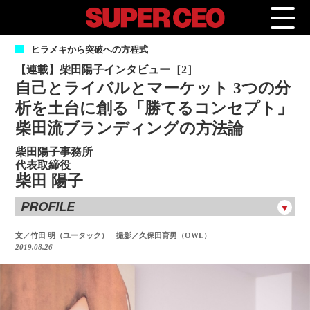
ヒ
ラメキから突破への方程式
【連載】柴田陽子インタビュー［2］
自己とライバルとマーケット 3つの分
析を土台に創る「勝てるコンセプト」
柴田流ブランディングの方法論
柴田陽子事務所
代表取締役
柴田 陽子
PROFILE
柴田 陽子
しばた ようこ
文／竹田 明（ユータック） 撮影／久保田育男（OWL）
2019.08.26
大学卒業後に外食企業に入社し新規業態開発を担当。その
後、化粧品会社での商品開発やサロン業態開発などの経験を
経て、2004年に「柴田陽子事務所」を設立。ブランディング
プロデューサーとして、コーポレートブランディング •店舗プ
ロデュース • 商品開発など多技に渡るコンサルティング業務を