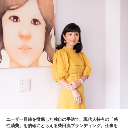
請け負う。2012年 東急電鉄「渋谷ヒカリエ」レストランフロ
アプロデュース、 2014年セブン＆アイ･ホールディングス
「グランツリー武蔵小杉」総合プロデューサーを務める他、
2015年ミラノ国際博覧会における日本館レストランプロデュ
ース、パレスホテル東京 7料飲施設プロデュース、2019年東
京會舘 3代目新本舘総合ブランディングに携わる。また、都内
にて飲食店を直営店として経営。「自分が本当に納得のでき
る、ものづくりがしたい」という思いから、理想の洋服作り
をはじめ、2013年秋「BORDERS at BALCONY」を立ち上げ
る。
ユーザー目線を徹底した独自の手法で、現代人特有の「感
性消費」を的確にとらえる柴田流ブランディング。仕事を