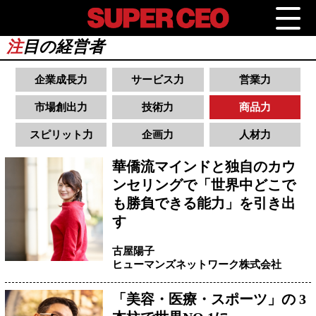
注
目の経営者
企業成長力
サービス力
営業力
市場創出力
技術力
商品力
スピリット力
企画力
人材力
華僑流マインドと独自のカウ
ンセリングで「世界中どこで
も勝負できる能力」を引き出
す
古屋陽子
ヒューマンズネットワーク株式会社
「美容・医療・スポーツ」の 3