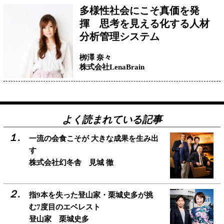
多様性社会にこそ真価を発
揮 思考を見える化する人材
分析管理システム
栁澤 奈々
株式会社LenaBrain
よく読まれている記事
一流の会食こそが 大きな成果を生み出
す
株式会社幻冬舎 見城 徹
指9本を失った登山家・栗城史多が挑
む7度目のエベレスト
登山家 栗城史多