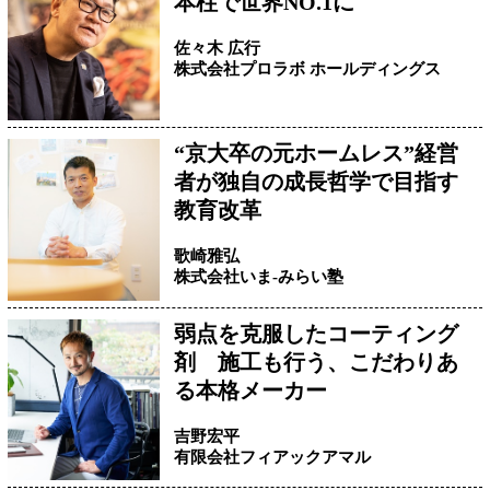
本柱で世界NO.1に
佐々木 広行
株式会社プロラボ ホールディングス
“京大卒の元ホームレス”経営
者が独自の成長哲学で目指す
教育改革
歌崎雅弘
株式会社いま-みらい塾
弱点を克服したコーティング
剤 施工も行う、こだわりあ
る本格メーカー
吉野宏平
有限会社フィアックアマル