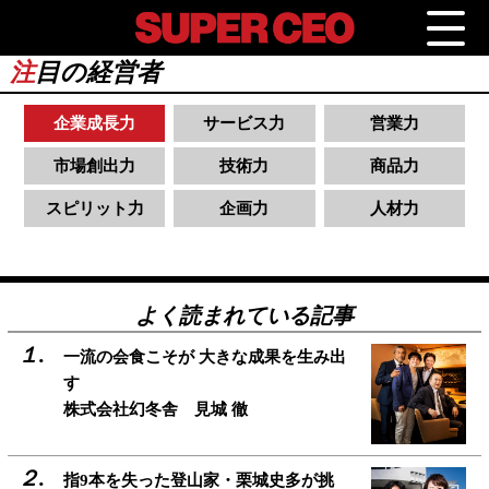
注
目の経営者
企業成長力
サービス力
営業力
市場創出力
技術力
商品力
スピリット力
企画力
人材力
よく読まれている記事
一流の会食こそが 大きな成果を生み出
す
株式会社幻冬舎 見城 徹
指9本を失った登山家・栗城史多が挑