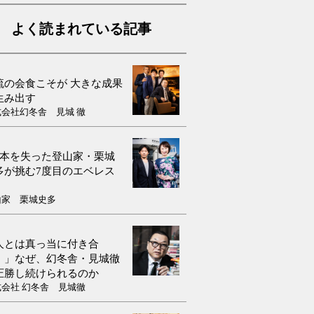
よく読まれている記事
流の会食こそが 大きな成果
生み出す
式会社幻冬舎 見城 徹
9本を失った登山家・栗城
多が挑む7度目のエベレス
山家 栗城史多
人とは真っ当に付き合
！」なぜ、幻冬舎・見城徹
圧勝し続けられるのか
式会社 幻冬舎 見城徹