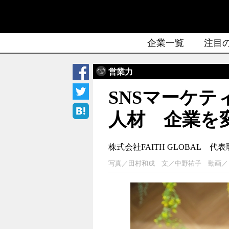
企業一覧
注目
営業力
SNSマーケテ
人材 企業を
株式会社FAITH GLOBAL
代表
写真／田村和成 文／中野祐子 動画／ロック