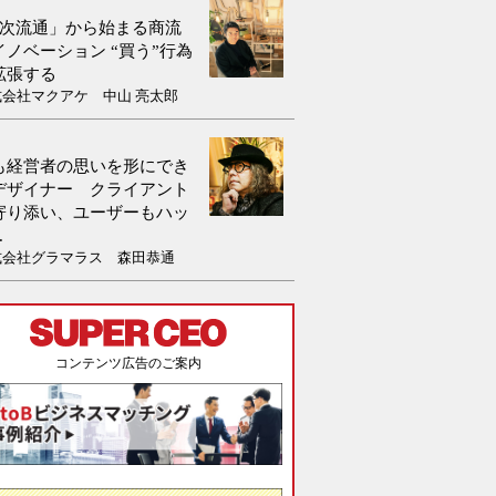
0次流通」から始まる商流
イノベーション “買う”行為
拡張する
式会社マクアケ 中山 亮太郎
も経営者の思いを形にでき
デザイナー クライアント
寄り添い、ユーザーもハッ
.
式会社グラマラス 森田恭通
コンテンツ広告のご案内