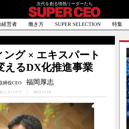
次代を創る情熱リーダーたち
の経営者
働き方
SUPER SELECTION
特集
ィング × エキスパート
変えるDX化推進事業
福岡厚志
取締役CEO
ハーツ ｜ 2021.11.10