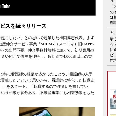
「
の
は
株
ビスを続々リリース
を起こしたい」との思いで起業した福岡厚志代表。まず
最
動産仲介サービス事業「SUUMY（スーミィ）旧HAPPY
る
に
件への訪問不要、仲介手数料無料に加えて、初期費用の
ピ..
ミや紹介で借主を獲得し、短期間で4,000組以上の契
株
中で特に看護師の相談が多かったことや、看護師の人手
に貢献したいという思いから、看護師に特化した転職支
ー）」をスタート。「転職するので住まいを探してい
という相談が多数あり、不動産事業にも相乗効果をもた