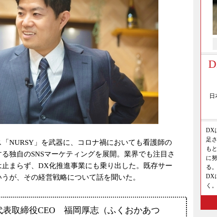
日
D
足さ
「NURSY」を武器に、コロナ禍においても看護師の
も
る独自のSNSマーケティングを展開。業界でも注目さ
に
は止まらず、DX化推進事業にも乗り出した。既存サー
る。
D
いうが、その経営戦略について話を聞いた。
く
L 代表取締役CEO 福岡厚志（ふくおかあつ