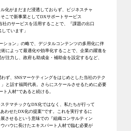
タル化がまだまだ浸透しておらず、ビジネスチャ
そこで新事業としてDXサポートサービス
。当社のサービスを活用することで、『課題の出口
名しています」
メーション」の略で、デジタルコンテンツの多用化に伴
技術によって最適化や効率化することで、企業の躍進を
関が注力し、政府も助成金・補助金を設定するなど、
わず、SNSマーケティングをはじめとした当社のテク
く」と話す福岡代表。さらにスケールさせるために必要
ート人材”であると続ける。
ステマチックなDX化ではなく、私たちが行って
にあわせたDX化の提案”です。これを実行するに
発展させるという意味での『組織コンサルティン
ノウハウに長けたエキスパート人材で臨む必要が