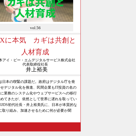
vol.56
DXに本気 カギは共創と
人材育成
本アイ・ビー・エムデジタルサービス株式会社
代表取締役社長
井上裕美
Xは日本の喫緊の課題だ。政府はデジタル庁を発
せデジタル化を推進、民間企業もIT投資の名の
とに業務のシステム化やウェブサービスへの移行
努めてきたが、依然として世界に遅れを取ってい
IJDS初代社長・井上裕美氏に、日本が本質的な
Xに取り組み、加速させるために何が必要か聞
。