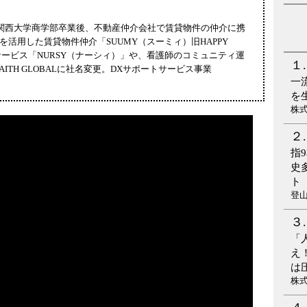
7年関西大学商学部卒業後、不動産仲介会社で賃貸物件の仲介に携
NSを活用した賃貸物件仲介「SUUMY（スーミィ）旧HAPPY
サービス「NURSY（ナーシィ）」や、看護師のコミュニティ運
AITH GLOBALに社名変更。DXサポートサービス事業
一
。
を
株
指
史
ト
登
「
え
は
株