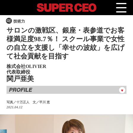
技術力
サロンの激戦区、銀座・表参道でお客
様満足度98.7％！ スクール事業で女性
の自立を支援し「幸せの波紋」を広げ
て社会貢献を目指す
株式会社OLIVIER
代表取締役
関戸亜美
PROFILE
関戸亜美
せきどあみ
写真／十万正人 文／平川 恵
2021.04.12
神奈川県出身。20歳から美容業界へ入り、エステサロンや温
浴施設、ホテルスパ、エステ用マシン販売、エステティシャ
ン専門の派遣業などを経て独立。エステサロンのコンサルテ
ィングからはじめ、2014年11月に赤坂にSalon de Cachette1号
店を立ち上げた後、2015年4月に法人化。2015年6月Salon de