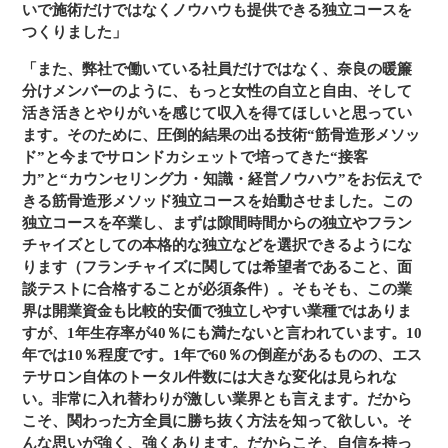
いで施術だけではなくノウハウも提供できる独立コースを
つくりました」
「また、弊社で働いている社員だけではなく、奈良の暖簾
分けメンバーのように、もっと女性の自立と自由、そして
活き活きとやりがいを感じて収入を得てほしいと思ってい
ます。そのために、圧倒的結果の出る技術“筋骨造形メソッ
ド”と今までサロンドカシェットで培ってきた“接客
力”と“カウンセリング力・知識・経営ノウハウ”をお伝えで
きる筋骨造形メソッド独立コースを始動させました。この
独立コースを卒業し、まずは隙間時間からの独立やフラン
チャイズとしての本格的な独立などを選択できるようにな
ります（フランチャイズに関しては希望者であること、面
談テストに合格することが必須条件）。そもそも、この業
界は開業資金も比較的安価で独立しやすい業種ではありま
すが、1年生存率が40％にも満たないと言われています。10
年では10％程度です。1年で60％の倒産があるものの、エス
テサロン自体のトータル件数には大きな変化は見られな
い。非常に入れ替わりが激しい業界とも言えます。だから
こそ、関わった方全員に勝ち抜く方法を知って欲しい。そ
んな思いが強く、強くあります。だからこそ、自信を持っ