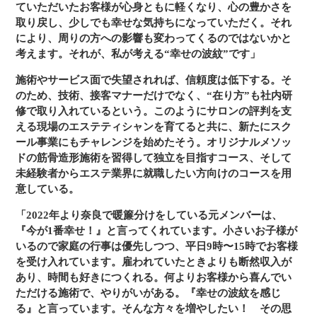
ていただいたお客様が心身ともに軽くなり、心の豊かさを
取り戻し、少しでも幸せな気持ちになっていただく。それ
により、周りの方への影響も変わってくるのではないかと
考えます。それが、私が考える“幸せの波紋”です」
施術やサービス面で失望されれば、信頼度は低下する。そ
のため、技術、接客マナーだけでなく、“在り方”も社内研
修で取り入れているという。このようにサロンの評判を支
える現場のエステティシャンを育てると共に、新たにスク
ール事業にもチャレンジを始めたそう。オリジナルメソッ
ドの筋骨造形施術を習得して独立を目指すコース、そして
未経験者からエステ業界に就職したい方向けのコースを用
意している。
「2022年より奈良で暖簾分けをしている元メンバーは、
『今が1番幸せ！』と言ってくれています。小さいお子様が
いるので家庭の行事は優先しつつ、平日9時〜15時でお客様
を受け入れています。雇われていたときよりも断然収入が
あり、時間も好きにつくれる。何よりお客様から喜んでい
ただける施術で、やりがいがある。『幸せの波紋を感じ
る』と言っています。そんな方々を増やしたい！ その思