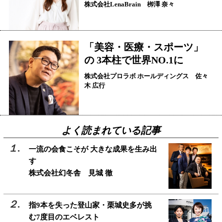
株式会社LenaBrain 栁澤 奈々
「美容・医療・スポーツ」
の 3本柱で世界NO.1に
株式会社プロラボ ホールディングス 佐々
木 広行
よく読まれている記事
一流の会食こそが 大きな成果を生み出
す
株式会社幻冬舎 見城 徹
指9本を失った登山家・栗城史多が挑
む7度目のエベレスト