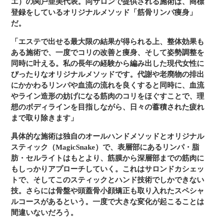
エ）の関戸亜美代表。同サロンで提供される施術は、商標
登録をしているオリジナルメソッド「筋骨リンパ痩身」
だ。
「エステで出せる最大限の結果が得られる上、整体効果も
ある施術で、一度でコリの改善と痩身、そして姿勢調整を
同時に叶える。私の長年の経験から編み出した現代女性に
ぴったりなオリジナルメソッドです。代謝や老廃物の排出
にかかわるリンパや血流の流れを良くすると同時に、血流
やライン造形の妨げになる筋肉のコリをほぐすことで、理
想のボディラインを目指しながら、日々の蓄積された疲れ
まで取り除きます」
具体的な施術は独自のオールハンドメソッドとオリジナル
スティック（MagicSnake）で、表層部にあるリンパ・脂
肪・セルライトはもとより、筋膜から深層部までの筋肉に
もしっかりアプローチしていく。これはサロンドカシェッ
トで、そしてこのスティックとハンド技術でしかできない
技。さらには骨盤や頭蓋骨小顔矯正も取り入れたスペシャ
ルコースがあるという。一度で大きな変化が起こることは
間違いないだろう。