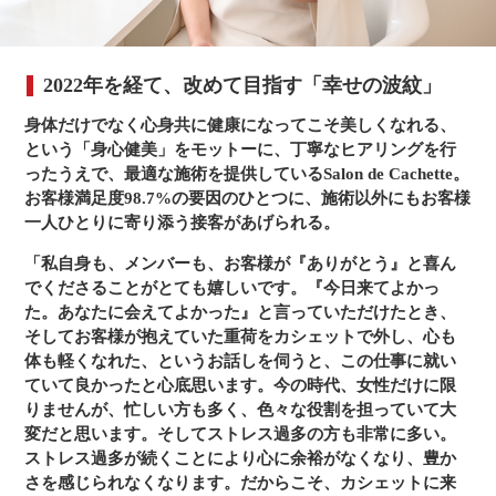
2022年を経て、改めて目指す「幸せの波紋」
身体だけでなく心身共に健康になってこそ美しくなれる、
という「身心健美」をモットーに、丁寧なヒアリングを行
ったうえで、最適な施術を提供しているSalon de Cachette。
お客様満足度98.7%の要因のひとつに、施術以外にもお客様
一人ひとりに寄り添う接客があげられる。
「私自身も、メンバーも、お客様が『ありがとう』と喜ん
でくださることがとても嬉しいです。『今日来てよかっ
た。あなたに会えてよかった』と言っていただけたとき、
そしてお客様が抱えていた重荷をカシェットで外し、心も
体も軽くなれた、というお話しを伺うと、この仕事に就い
ていて良かったと心底思います。今の時代、女性だけに限
りませんが、忙しい方も多く、色々な役割を担っていて大
変だと思います。そしてストレス過多の方も非常に多い。
ストレス過多が続くことにより心に余裕がなくなり、豊か
さを感じられなくなります。だからこそ、カシェットに来