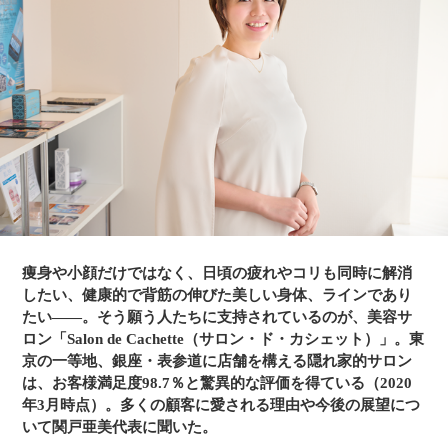
Cachette表参道店、2017年8月Salon de Cachette銀座店をオー
プン。現在は、スクール事業（ブランシエルセラピストスク
ール/筋骨メソッド独立コース）やサロンコンサルタント、痩
身クリームの企画販売、独立希望社員にはのれん分け、また
フランチャイズの展開もしている。
痩身や小顔だけではなく、日頃の疲れやコリも同時に解消
したい、健康的で背筋の伸びた美しい身体、ラインであり
たい――。そう願う人たちに支持されているのが、美容サ
ロン「Salon de Cachette（サロン・ド・カシェット）」。東
京の一等地、銀座・表参道に店舗を構える隠れ家的サロン
は、お客様満足度98.7％と驚異的な評価を得ている（2020
年3月時点）。多くの顧客に愛される理由や今後の展望につ
いて関戸亜美代表に聞いた。