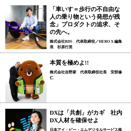
「車いす＝歩行の不自由な
人の乗り物という発想が残
念」プロダクトの追求、そ
の先へ。
株式会社RDS 代表取締役／HERO X 編集
長 杉原行里
本質を極めよ!!
株式会社吉野家 代表取締役社長 安部修
仁
DXは「共創」がカギ 社内
DX人材を確保せよ
日本アイ・ビー・エムデジタルサービス株