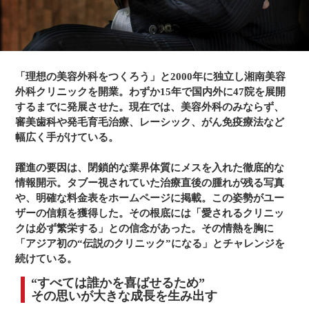
「理想の美容外科をつくろう」と2000年に独立し湘南美容
外科クリニックを開業。わずか15年で国内外に47院を展開
するまでに発展させた。現在では、美容外科のみならず、
審美歯科や発毛育毛治療、レーシック、がん免疫療法など
幅広く手がけている。
躍進の要因は、閉鎖的な業界体質にメスを入れた徹底的な
情報開示。タブー視されていた治療直後の腫れが残る写真
や、明確な料金表をホームページに掲載。この姿勢がユー
ザーの信頼を獲得した。その根底には「愛されるクリニッ
クは必ず繁栄する」との信念があった。その情熱を胸に
「アジア初の“伝説のクリニック”になる」とチャレンジを
続けている。
“すべては誰かを喜ばせるため”
その思いが大きな成長を生み出す