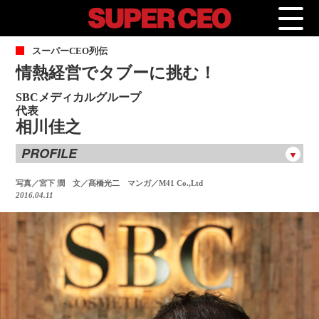
ス
ーパーCEO列伝
情熱経営でタブーに挑む！
SBCメディカルグループ
代表
相川佳之
PROFILE
相川佳之
あいかわよしゆき
写真／宮下 潤 文／髙橋光二 マンガ／M41 Co.,Ltd
2016.04.11
1970年神奈川県生まれ。1997年日本大学医学部を卒業し、癌
研究所附属病院麻酔科に勤務。1998年より大手美容外科に勤
務し、数千件の美容外科手術を経験。2000年に独立し、神奈
川県藤沢で湘南美容クリニックを開業。徹底した顧客志向を
貫き、料金体系の表示、治療直後の腫れ具合の写真を公開す
るなどの美容業界タブーを打ち破りながら、2020年2月までに
湘南美容クリニックを101院にまで拡大させる。またSBCメデ
ィカルグループとしては美容医療のみならず、一般内科等の
保険診療や、不妊治療や再生医療等の先進医療も手がけてい