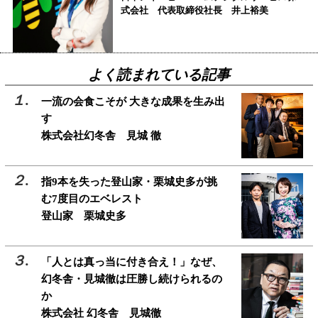
式会社 代表取締役社長 井上裕美
よく読まれている記事
一流の会食こそが 大きな成果を生み出
す
株式会社幻冬舎 見城 徹
指9本を失った登山家・栗城史多が挑
む7度目のエベレスト
登山家 栗城史多
「人とは真っ当に付き合え！」なぜ、
幻冬舎・見城徹は圧勝し続けられるの
か
株式会社 幻冬舎 見城徹