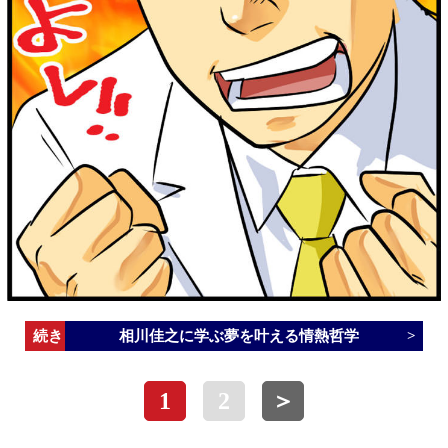
相川佳之に学ぶ夢を叶える情熱哲学
1
2
＞