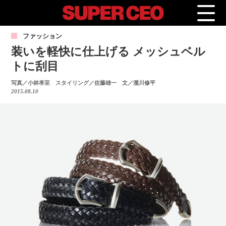
ファッション
装いを軽快に仕上げる メッシュベル
トに刮目
写真／小林孝至 スタイリング／佐藤雄一 文／瀧川修平
2015.08.10