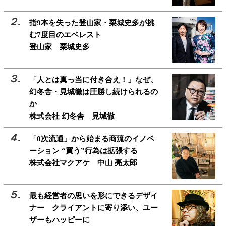
指9本を失った登山家・栗城史多が挑
む7度目のエベレスト
登山家 栗城史多
「人とは真っ当に付き合え！」なぜ、
幻冬舎・見城徹は圧勝し続けられるの
か
株式会社 幻冬舎 見城徹
「0次流通」から始まる商流のイノベ
ーション “買う”行為は拡張する
株式会社マクアケ 中山 亮太郎
最も経営者の思いを形にできるデザイ
ナー クライアントに寄り添い、ユー
ザーもハッピーに