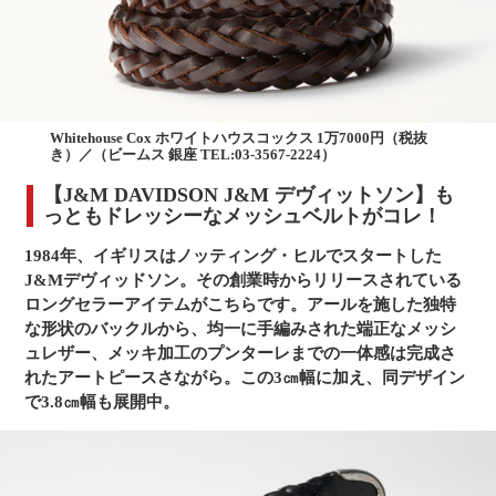
Whitehouse Cox ホワイトハウスコックス 1万7000円（税抜
き）／（ビームス 銀座 TEL:03-3567-2224）
【J&M DAVIDSON J&M デヴィットソン】も
っともドレッシーなメッシュベルトがコレ！
1984年、イギリスはノッティング・ヒルでスタートした
J&Mデヴィッドソン。その創業時からリリースされている
ロングセラーアイテムがこちらです。アールを施した独特
な形状のバックルから、均一に手編みされた端正なメッシ
ュレザー、メッキ加工のプンターレまでの一体感は完成さ
れたアートピースさながら。この3㎝幅に加え、同デザイン
で3.8㎝幅も展開中。