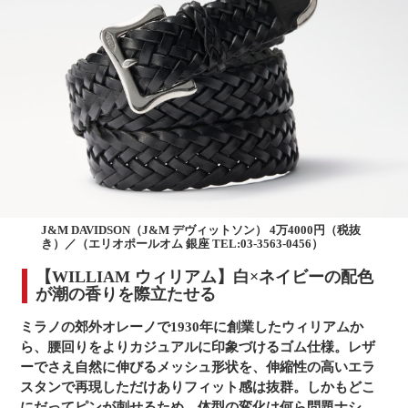
J&M DAVIDSON（J&M デヴィットソン） 4万4000円（税抜
き）／（エリオポールオム 銀座 TEL:03-3563-0456）
【WILLIAM ウィリアム】白×ネイビーの配色
が潮の香りを際立たせる
ミラノの郊外オレーノで1930年に創業したウィリアムか
ら、腰回りをよりカジュアルに印象づけるゴム仕様。レザ
ーでさえ自然に伸びるメッシュ形状を、伸縮性の高いエラ
スタンで再現しただけありフィット感は抜群。しかもどこ
にだってピンが刺せるため、体型の変化は何ら問題ナシ。