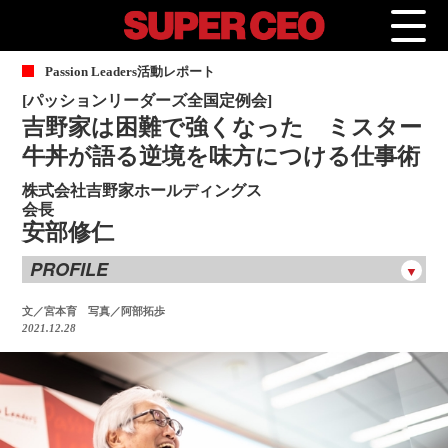
P
assion Leaders活動レポート
[パッションリーダーズ全国定例会]
吉野家は困難で強くなった ミスター
牛丼が語る逆境を味方につける仕事術
株式会社吉野家ホールディングス
会長
安部修仁
PROFILE
安部修仁
あべ しゅうじ
文／宮本育 写真／阿部拓歩
2021.12.28
1949年、福岡県生まれ。高校卒業後、プロのミュージシャン
を目指して上京。バンド活動の傍ら、吉野家のアルバイトと
してキャリアをスタートさせる。その後、音楽の道を諦め、
1972年に正社員として吉野家（現：吉野家ホールディング
ス）に入社。1980年、倒産からの奇跡の再建を主導し、1992
年に42歳の若さで社長に就任。在職中は牛丼価格280円への挑