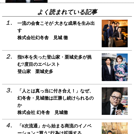
よく読まれている記事
一流の会食こそが 大きな成果を生み出
す
株式会社幻冬舎 見城 徹
指9本を失った登山家・栗城史多が挑
む7度目のエベレスト
登山家 栗城史多
「人とは真っ当に付き合え！」なぜ、
幻冬舎・見城徹は圧勝し続けられるの
か
株式会社 幻冬舎 見城徹
「0次流通」から始まる商流のイノベ
ーション “買う”行為は拡張する