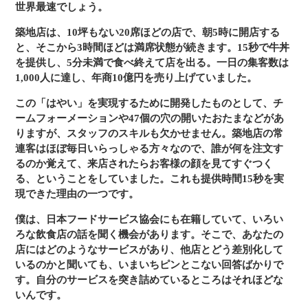
世界最速でしょう。
築地店は、10坪もない20席ほどの店で、朝5時に開店する
と、そこから3時間ほどは満席状態が続きます。15秒で牛丼
を提供し、5分未満で食べ終えて店を出る。一日の集客数は
1,000人に達し、年商10億円を売り上げていました。
この「はやい」を実現するために開発したものとして、チ
ームフォーメーションや47個の穴の開いたおたまなどがあ
りますが、スタッフのスキルも欠かせません。築地店の常
連客はほぼ毎日いらっしゃる方々なので、誰が何を注文す
るのか覚えて、来店されたらお客様の顔を見てすぐつく
る、ということをしていました。これも提供時間15秒を実
現できた理由の一つです。
僕は、日本フードサービス協会にも在籍していて、いろい
ろな飲食店の話を聞く機会があります。そこで、あなたの
店にはどのようなサービスがあり、他店とどう差別化して
いるのかと聞いても、いまいちピンとこない回答ばかりで
す。自分のサービスを突き詰めているところはそれほどな
いんです。