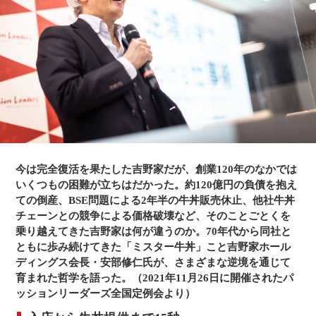
戦、BSE問題、牛丼業界価格競争など、強いリーダーシップ
で元祖牛丼店「吉野家」の灯りを守り続け、2000年には東証
一部上場を果たす。2014年5月に吉野家ホールディングスの代
表取締役を退任。現在は、会長として次世代に自身の経験を
伝えるため精力的に活動。
今は完全復活を果たした吉野家だが、創業120年のなかでは
いくつもの困難が立ちはだかった。約120億円の負債を抱え
ての倒産、BSE問題による2年半の牛丼販売休止、他社牛丼
チェーンとの競争による価格破壊など、そのことごとくを
乗り越えてきた吉野家は何が違うのか。70年代から同社と
ともに歩み続けてきた「ミスター牛丼」こと吉野家ホール
ディングス会長・安部修仁氏が、さまざまな逆境を通じて
育まれた哲学を語った。（2021年11月26日に開催されたパ
ッションリーダーズ全国定例会より）