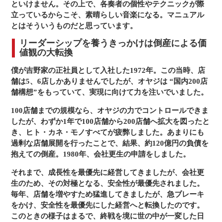
といけません。その上で、各奏者の個性やテクニックが際
立っているからこそ、素晴らしい音楽になる。マニュアル
とはそういうものだと思っています。
リーダーシップを養うきっかけは倒産による価
値観の大転換
僕が吉野家の正社員として入社した1972年。この当時、店
舗は5、6店しかありませんでしたが、オヤジは “国内200店
舗構想”をもっていて、実現に向けて力を注いでいました。
100店舗までの規模なら、オヤジの力でコントロールできま
したが、わずか1年で100店舗から200店舗へ拡大を図ったと
き、ヒト・カネ・モノすべてが疲弊しました。あまりにも
過剰な店舗展開を行ったことで、結果、約120億円の負債を
抱えての倒産。1980年、会社更生の申請をしました。
それまで、成長性を最優先に経営してきましたが、会社更
生のため、その対極となる、安全性が最優先されました。
毎年、店舗を増やすため猛進してきましたが、急ブレーキ
をかけ、安全性を最優先にした経営へと転換したのです。
このときの様子はまるで、終戦を境に世の中が一変した日