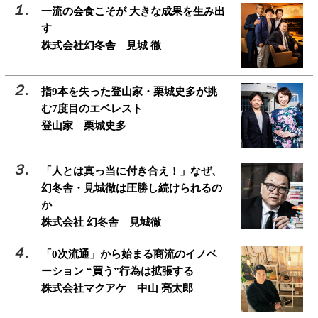
一流の会食こそが 大きな成果を生み出
す
株式会社幻冬舎 見城 徹
指9本を失った登山家・栗城史多が挑
む7度目のエベレスト
登山家 栗城史多
「人とは真っ当に付き合え！」なぜ、
幻冬舎・見城徹は圧勝し続けられるの
か
株式会社 幻冬舎 見城徹
「0次流通」から始まる商流のイノベ
ーション “買う”行為は拡張する
株式会社マクアケ 中山 亮太郎