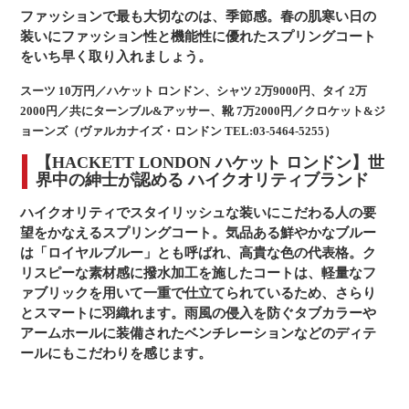
ファッションで最も大切なのは、季節感。春の肌寒い日の
装いにファッション性と機能性に優れたスプリングコート
をいち早く取り入れましょう。
スーツ 10万円／ハケット ロンドン、シャツ 2万9000円、タイ 2万
2000円／共にターンブル&アッサー、靴 7万2000円／クロケット&ジ
ョーンズ（ヴァルカナイズ・ロンドン TEL:03-5464-5255）
【HACKETT LONDON ハケット ロンドン】世
界中の紳士が認める ハイクオリティブランド
ハイクオリティでスタイリッシュな装いにこだわる人の要
望をかなえるスプリングコート。気品ある鮮やかなブルー
は「ロイヤルブルー」とも呼ばれ、高貴な色の代表格。ク
リスピーな素材感に撥水加工を施したコートは、軽量なフ
ァブリックを用いて一重で仕立てられているため、さらり
とスマートに羽織れます。雨風の侵入を防ぐタブカラーや
アームホールに装備されたベンチレーションなどのディテ
ールにもこだわりを感じます。