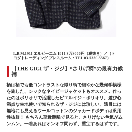
L.B.M.1911 エルビーエム 1911 8万8000円（税抜き）／（ト
ヨダトレーディング プレスルーム：TEL 03-5350-5567）
【THE GIGI ザ・ジジ】“さりげ柄”の最有力候
補
柄は柄でも低コントラストな織り柄で細やかな幾何学模様
を施した、シックなネイビージャケットもオススメ。作っ
たのはボリオリで活躍したピエルイジ・ボリオリ。遊び心
満点な生地使いで知られるザ・ジジには珍しい、遠目には
無地にも見えるウールコットンのジャカードボディは汎用
性抜群！ もちろん至近距離で見ると、さりげない色気がム
ンムン。一着あればオンオフ問わず、重宝するはずです。