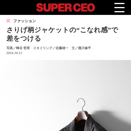
ファッション
さりげ柄ジャケットの“こなれ感”で
差をつける
写真／蜂谷 哲実 スタイリング／佐藤雄一 文／瀧川修平
2016.10.11