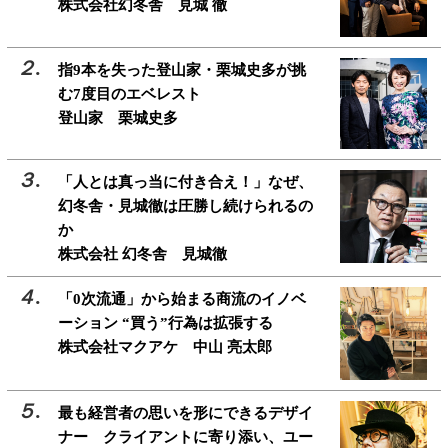
株式会社幻冬舎 見城 徹
指9本を失った登山家・栗城史多が挑
む7度目のエベレスト
登山家 栗城史多
「人とは真っ当に付き合え！」なぜ、
幻冬舎・見城徹は圧勝し続けられるの
か
株式会社 幻冬舎 見城徹
「0次流通」から始まる商流のイノベ
ーション “買う”行為は拡張する
株式会社マクアケ 中山 亮太郎
最も経営者の思いを形にできるデザイ
ナー クライアントに寄り添い、ユー