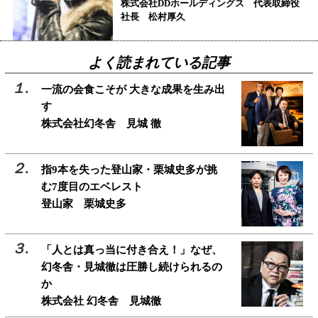
株式会社DDホールディングス 代表取締役
社長 松村厚久
よく読まれている記事
一流の会食こそが 大きな成果を生み出
す
株式会社幻冬舎 見城 徹
指9本を失った登山家・栗城史多が挑
む7度目のエベレスト
登山家 栗城史多
「人とは真っ当に付き合え！」なぜ、
幻冬舎・見城徹は圧勝し続けられるの
か
株式会社 幻冬舎 見城徹