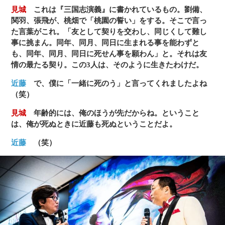
見城
これは『三国志演義』に書かれているもの。劉備、
関羽、張飛が、桃畑で「桃園の誓い」をする。そこで言っ
た言葉がこれ。「友として契りを交わし、同じくして難し
事に挑まん。同年、同月、同日に生まれる事を能わずと
も、同年、同月、同日に死せん事を願わん」と。それは友
情の最たる契り。この3人は、そのように生きたわけだ。
近藤
で、僕に「一緒に死のう」と言ってくれましたよね
（笑）
見城
年齢的には、俺のほうが先だからね。ということ
は、俺が死ぬときに近藤も死ぬということだよ。
近藤
（笑）