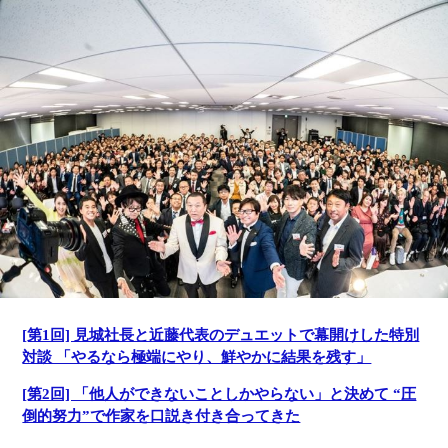
[第1回] 見城社長と近藤代表のデュエットで幕開けした特別
対談 「やるなら極端にやり、鮮やかに結果を残す」
[第2回] 「他人ができないことしかやらない」と決めて “圧
倒的努力”で作家を口説き付き合ってきた