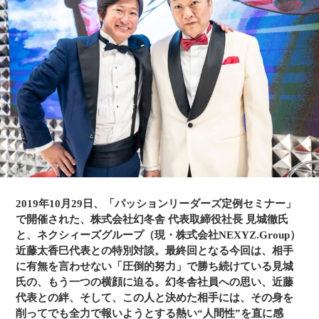
明』や、5本の直木賞作品をはじめ、数々のヒット作を手がけ
る。1993年に角川書店を退社後、幻冬舎を設立。『大河の一
滴』（五木寛之）、『弟』（石原慎太郎）、『ふたり』（唐
沢寿明）、『ダディ』（郷ひろみ）、『永遠の仔』（天童荒
太）、『13歳のハローワーク』（村上龍）、『陰日向に咲
く』（劇団ひとり）、『心を整える。』（長谷部誠）、『置
かれた場所で咲きなさい』（渡辺和子）など、26年間で25冊
ものミリオンセラーを世に送り出した。著書に『編集者とい
う病』『異端者の快楽』『たった一人の熱狂』『読書という
荒野』のほか、サイバーエージェント・藤田晋との共著『憂
鬱でなければ、仕事じゃない』、林真理子との共著『過剰な
二人』などがある。株式会社ブランジスタ取締役、エイベッ
クス株式会社取締役（非常勤）、株式会社テレビ朝日の放送
番組審議会委員長も務める。
2019年10月29日、「パッションリーダーズ定例セミナー」
で開催された、株式会社幻冬舎 代表取締役社長 見城徹氏
▼株式会社NEXYZ.Group 代表取締役社長 兼 グループ代表 近
と、ネクシィーズグループ（現・株式会社NEXYZ.Group）
藤 太香巳
1967年11月1日生まれ。19歳の時、50万円を元手に会社を創
近藤太香巳代表との特別対談。最終回となる今回は、相手
業。34歳でナスダック・ジャパン（現ジャスダック）へ株式
に有無を言わせない「圧倒的努力」で勝ち続けている見城
上場し、37歳で2004年当時最年少創業社長として東証一部に
氏の、もう一つの横顔に迫る。幻冬舎社員への思い、近藤
上場。時代が必要とするサービスをいち早く手がけ、携帯電
代表との絆、そして、この人と決めた相手には、その身を
話、インターネットを日本中に普及。現在は、エネルギー環
削ってでも全力で報いようとする熱い“人間性”を直に感