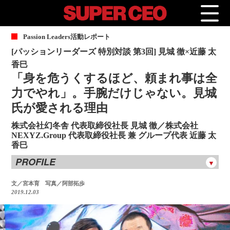
P
assion Leaders活動レポート
[パッションリーダーズ 特別対談 第3回] 見城 徹×近藤 太
香巳
「身を危うくするほど、頼まれ事は全
力でやれ」。手腕だけじゃない。見城
氏が愛される理由
株式会社幻冬舎 代表取締役社長 見城 徹／株式会社
NEXYZ.Group 代表取締役社長 兼 グループ代表 近藤 太
香巳
PROFILE
文／宮本育 写真／阿部拓歩
2019.12.03
▼株式会社幻冬舎 代表取締役社長 見城 徹
1950年12月29日生まれ。1975年に角川書店に入社。「野性時
代」副編集長を経て、「月刊カドカワ」編集長に就任し、部
数を30倍に伸ばす。400万部を超えた森村誠一の『人間の証