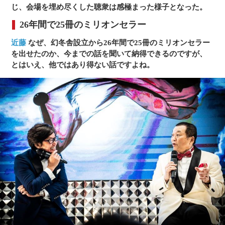
境事業、電子メディア事業、経営者団体「パッションリーダ
じ、会場を埋め尽くした聴衆は感極まった様子となった。
ーズ」のいずれも日本一の規模にまで拡大。世界的経済紙
「Forbes（フォーブス）」によるForbes Asia's 200 Best Under
26年間で25冊のミリオンセラー
A Billion 2018に選定。常に新しい事業領域にチャンレンジを
続け、ビジネスパーソンから若者まで情熱あるリーダーとし
近藤
なぜ、幻冬舎設立から26年間で25冊のミリオンセラー
て圧倒的な支持を得ている。JAPAN VENTURE AWARD 2006
を出せたのか、今までの話を聞いて納得できるのですが、
最高位 経済産業大臣賞。『シーバスリーガル ゴールドシグネ
とはいえ、他ではあり得ない話ですよね。
チャー・アワード 2019 Presented by GOETHE』 ビジネスイ
ノベーション部門受賞。