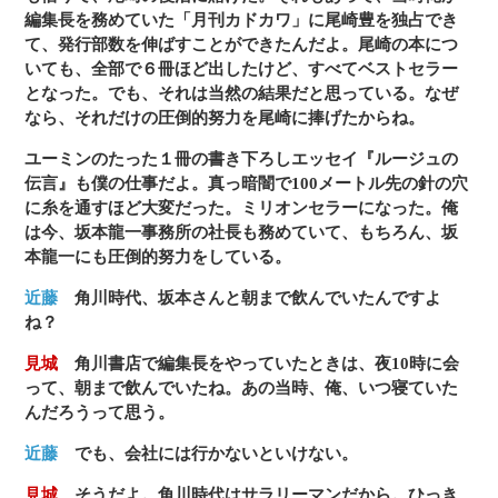
編集長を務めていた「月刊カドカワ」に尾崎豊を独占でき
て、発行部数を伸ばすことができたんだよ。尾崎の本につ
いても、全部で６冊ほど出したけど、すべてベストセラー
となった。でも、それは当然の結果だと思っている。なぜ
なら、それだけの圧倒的努力を尾崎に捧げたからね。
ユーミンのたった１冊の書き下ろしエッセイ『ルージュの
伝言』も僕の仕事だよ。真っ暗闇で100メートル先の針の穴
に糸を通すほど大変だった。ミリオンセラーになった。俺
は今、坂本龍一事務所の社長も務めていて、もちろん、坂
本龍一にも圧倒的努力をしている。
近藤
角川時代、坂本さんと朝まで飲んでいたんですよ
ね？
見城
角川書店で編集長をやっていたときは、夜10時に会
って、朝まで飲んでいたね。あの当時、俺、いつ寝ていた
んだろうって思う。
近藤
でも、会社には行かないといけない。
見城
そうだよ。角川時代はサラリーマンだから。ひっき