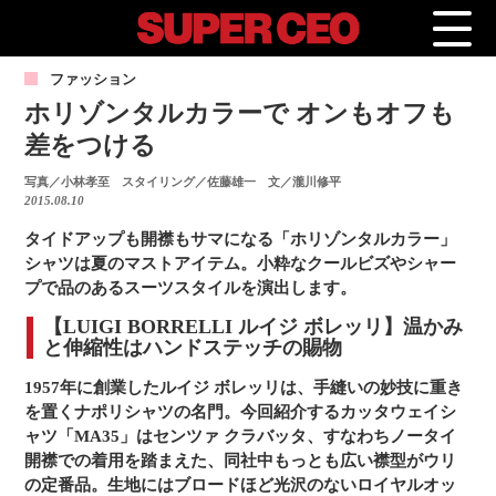
ファッション
ホリゾンタルカラーで オンもオフも
差をつける
写真／小林孝至 スタイリング／佐藤雄一 文／瀧川修平
2015.08.10
タイドアップも開襟もサマになる「ホリゾンタルカラー」
シャツは夏のマストアイテム。小粋なクールビズやシャー
プで品のあるスーツスタイルを演出します。
【LUIGI BORRELLI ルイジ ボレッリ】温かみ
と伸縮性はハンドステッチの賜物
1957年に創業したルイジ ボレッリは、手縫いの妙技に重き
を置くナポリシャツの名門。今回紹介するカッタウェイシ
ャツ「MA35」はセンツァ クラバッタ、すなわちノータイ
開襟での着用を踏まえた、同社中もっとも広い襟型がウリ
の定番品。生地にはブロードほど光沢のないロイヤルオッ