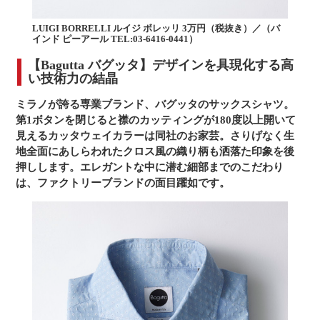
LUIGI BORRELLI ルイジ ボレッリ 3万円（税抜き）／（バ
インド ピーアール TEL:03-6416-0441）
【Bagutta バグッタ】デザインを具現化する高
い技術力の結晶
ミラノが誇る専業ブランド、バグッタのサックスシャツ。
第1ボタンを閉じると襟のカッティングが180度以上開いて
見えるカッタウェイカラーは同社のお家芸。さりげなく生
地全面にあしらわれたクロス風の織り柄も洒落た印象を後
押しします。エレガントな中に潜む細部までのこだわり
は、ファクトリーブランドの面目躍如です。