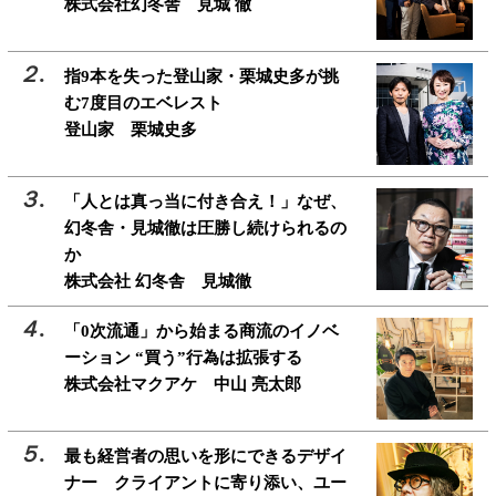
株式会社幻冬舎 見城 徹
指9本を失った登山家・栗城史多が挑
む7度目のエベレスト
登山家 栗城史多
「人とは真っ当に付き合え！」なぜ、
幻冬舎・見城徹は圧勝し続けられるの
か
株式会社 幻冬舎 見城徹
「0次流通」から始まる商流のイノベ
ーション “買う”行為は拡張する
株式会社マクアケ 中山 亮太郎
最も経営者の思いを形にできるデザイ
ナー クライアントに寄り添い、ユー