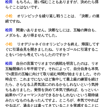
松田
もちろん、迷い悩むこともありますが、決めたら揺
らぐことはないです。
小松
オリンピックを繰り返し戦うことは、「決断」の連
続ですね。
松田
間違いありません。決断なしには、五輪の舞台も、
メダルも、あり得ませんでした。
小松
リオデジャネイロオリンピックを終え、帰国してす
ぐに引退会見を開きましたね。リオをゴールに引退するこ
とをいつから考えていらしたのですか？
松田
自分の言葉でリオまでの挑戦を明言したのは、リオ
五輪開催の１年半前です。それによって、自分自身も本気
で4度目の五輪に向けて取り組む時間が始まりました。その
時点で、これまでにないほど集中して最上級の練習を続け
たら、さらなる上昇気流にのれるかもしれないという気持
ちもありました。覚悟を決めて本気で挑めば、もっといい
結果やパフォーマンスができるかもしれないという期待値
みたいなものもあったんですよ。ところが、本気でやれば
やるほど、過去とは違ってきていることを実感することに