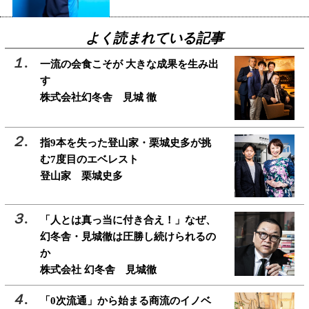
よく読まれている記事
一流の会食こそが 大きな成果を生み出
す
株式会社幻冬舎 見城 徹
指9本を失った登山家・栗城史多が挑
む7度目のエベレスト
登山家 栗城史多
「人とは真っ当に付き合え！」なぜ、
幻冬舎・見城徹は圧勝し続けられるの
か
株式会社 幻冬舎 見城徹
「0次流通」から始まる商流のイノベ