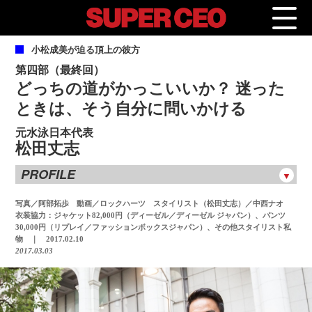
小
松成美が迫る頂上の彼方
第四部（最終回）
どっちの道がかっこいいか？ 迷った
ときは、そう自分に問いかける
元水泳日本代表
松田丈志
PROFILE
松田丈志
写真／阿部拓歩 動画／ロックハーツ スタイリスト（松田丈志）／中西ナオ
衣装協力：ジャケット82,000円（ディーゼル／ディーゼル ジャパン）、パンツ
宮崎県延岡市出身。地元・東海（とうみ）スイミングクラブ
30,000円（リプレイ／ファッションボックスジャパン）、その他スタイリスト私
で４歳から水泳を始める。久世由美子コーチ指導のもと頭角
物 ｜ 2017.02.10
を現し、2004年のアテネでオリンピック初出場を果たす。
2017.03.03
2008年の北京五輪では見事に200ｍバタフライで銅メダルを獲
得。2012年3度目となるロンドン五輪に競泳チームのキャプテ
ンとして出場し200ｍバタフライで銅メダルに輝く。また400
ｍメドレーリレーでは、日本競泳史上初となる銀メダルを獲