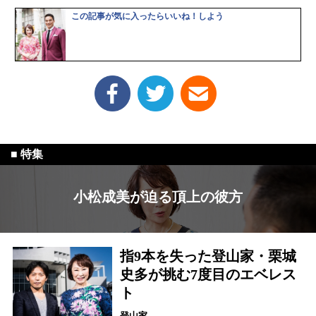
この記事が気に入ったらいいね！しよう
小松成美が迫る頂上の彼方
指9本を失った登山家・栗城
史多が挑む7度目のエベレス
ト
登山家