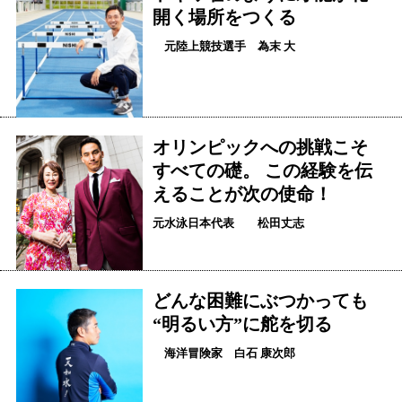
開く場所をつくる
元陸上競技選手 為末 大
オリンピックへの挑戦こそ
すべての礎。 この経験を伝
えることが次の使命！
元水泳日本代表 松田丈志
どんな困難にぶつかっても
“明るい方”に舵を切る
海洋冒険家 白石 康次郎