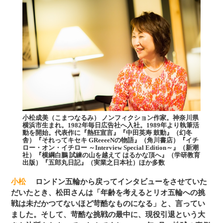
小松成美（こまつなるみ） ノンフィクション作家。神奈川県
横浜市生まれ。1982年毎日広告社へ入社。1989年より執筆活
動を開始。代表作に『熱狂宣言』『中田英寿 鼓動』（幻冬
舎）『それってキセキ GReeeeNの物語』（角川書店）『イチ
ロー・オン・イチロー ～Interview Special Edition～』（新潮
社）『横綱白鵬 試練の山を越えて はるかな頂へ』（学研教育
出版）『五郎丸日記』（実業之日本社）ほか多数
小松
ロンドン五輪から戻ってインタビューをさせていた
だいたとき、松田さんは「年齢を考えるとリオ五輪への挑
戦は未だかつてないほど苛酷なものになる」と、言ってい
ました。そして、苛酷な挑戦の最中に、現役引退という大