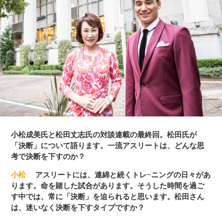
得し、レース終了後のインタビューで 「康介さんを手ぶらで
帰らせるわけにはいかない」とコメントし、2012年新語・流
行語大賞のトップテンに選出される。2016年にリオデジャネ
イロで開催されたオリンピックでは、男子800ｍフリーリレー
で銅メダルを獲得し有終の美を飾る。同年現役を引退。
小松成美氏と松田丈志氏の対談連載の最終回。松田氏が
「決断」について語ります。一流アスリートは、どんな思
考で決断を下すのか？
小松
アスリートには、連綿と続くトレ−ニングの日々があ
ります。命を賭した試合があります。そうした時間を過ご
す中では、常に「決断」を迫られると思います。松田さん
は、迷いなく決断を下すタイプですか？