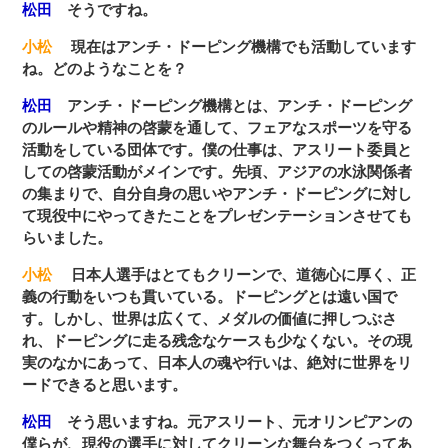
松田
そうですね。
小松
現在はアンチ・ドーピング機構でも活動しています
ね。どのようなことを？
松田
アンチ・ドーピング機構とは、アンチ・ドーピング
のルールや精神の啓蒙を通して、フェアなスポーツを守る
活動をしている団体です。僕の仕事は、アスリート委員と
しての啓蒙活動がメインです。先頃、アジアの水泳関係者
の集まりで、自分自身の思いやアンチ・ドーピングに対し
て現役中にやってきたことをプレゼンテーションさせても
らいました。
小松
日本人選手はとてもクリーンで、道徳心に厚く、正
義の行動をいつも貫いている。ドーピングとは遠い国で
す。しかし、世界は広くて、メダルの価値に押しつぶさ
れ、ドーピングに走る残念なケースも少なくない。その現
実のなかにあって、日本人の魂や行いは、絶対に世界をリ
ードできると思います。
松田
そう思いますね。元アスリート、元オリンピアンの
僕らが、現役の選手に対してクリーンな舞台をつくってあ