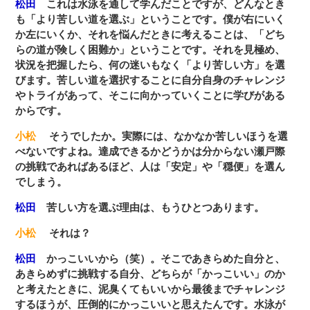
松田
これは水泳を通して学んだことですが、どんなとき
も「より苦しい道を選ぶ」ということです。僕が右にいく
か左にいくか、それを悩んだときに考えることは、「どち
らの道が険しく困難か」ということです。それを見極め、
状況を把握したら、何の迷いもなく「より苦しい方」を選
びます。苦しい道を選択することに自分自身のチャレンジ
やトライがあって、そこに向かっていくことに学びがある
からです。
小松
そうでしたか。実際には、なかなか苦しいほうを選
べないですよね。達成できるかどうかは分からない瀬戸際
の挑戦であればあるほど、人は「安定」や「穏便」を選ん
でしまう。
松田
苦しい方を選ぶ理由は、もうひとつあります。
小松
それは？
松田
かっこいいから（笑）。そこであきらめた自分と、
あきらめずに挑戦する自分、どちらが「かっこいい」のか
と考えたときに、泥臭くてもいいから最後までチャレンジ
するほうが、圧倒的にかっこいいと思えたんです。水泳が