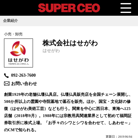
企業紹介
小売・卸売
株式会社はせがわ
はせがわ
092-263-7600
お問い合わせ
創業1929年の老舗仏壇仏具店。仏壇仏具販売店を全国チェーン展開し、
500か所以上の霊園や寺院墓地で墓石を販売。ほか、国宝・文化財の修
復（はせがわ美術工芸）なども行う。関東を中心に西日本、東海へ125
店舗（2018年9月）。1988年には宗教用具関連業界として初めて福岡証
券取引所に株式上場。「お手々のシワとシワを合わせて、しあわせ～」
のCMで知られる。
更新日：2019/06/04