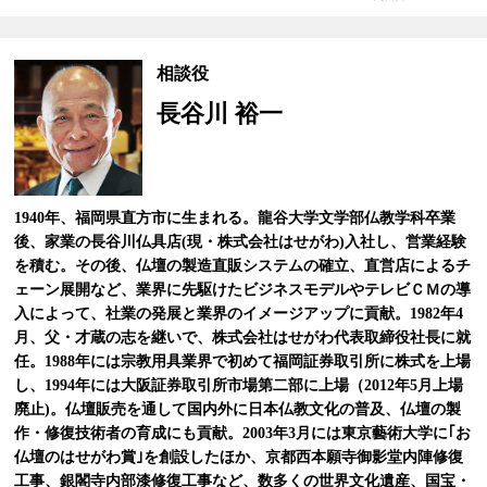
相談役
長谷川 裕一
1940年、福岡県直方市に生まれる。龍谷大学文学部仏教学科卒業
後、家業の長谷川仏具店(現・株式会社はせがわ)入社し、営業経験
を積む。その後、仏壇の製造直販システムの確立、直営店によるチ
ェーン展開など、業界に先駆けたビジネスモデルやテレビＣＭの導
入によって、社業の発展と業界のイメージアップに貢献。1982年4
月、父・才蔵の志を継いで、株式会社はせがわ代表取締役社長に就
任。1988年には宗教用具業界で初めて福岡証券取引所に株式を上場
し、1994年には大阪証券取引所市場第二部に上場（2012年5月上場
廃止)。仏壇販売を通して国内外に日本仏教文化の普及、仏壇の製
作・修復技術者の育成にも貢献。2003年3月には東京藝術大学に｢お
仏壇のはせがわ賞｣を創設したほか、京都西本願寺御影堂内陣修復
工事、銀閣寺内部漆修復工事など、数多くの世界文化遺産、国宝・