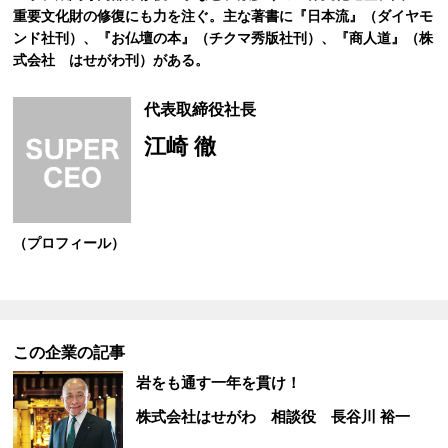
重要文化財の修復にも力を注ぐ。主な著書に『日本流』（ダイヤモ
ンド社刊）、『お仏壇の本』（チクマ秀版社刊）、『商人道』（株
式会社 はせがわ刊）がある。
代表取締役社長
江崎 徹
（プロフィール）
この企業の記事
岩をも通す一年を貫け！
株式会社はせがわ
相談役 長谷川 裕一