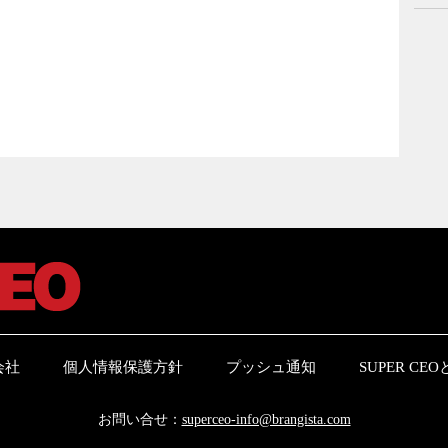
会社
個人情報保護方針
プッシュ通知
SUPER CE
お問い合せ：
superceo-info@brangista.com