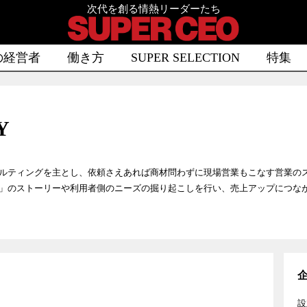
次代を創る情熱リーダーたち
の経営者
働き方
SUPER SELECTION
特集
Y
ルティングを主とし、依頼さえあれば商材問わずに現場営業もこなす営業の
」のストーリーや利用者側のニーズの掘り起こしを行い、売上アップにつな
設