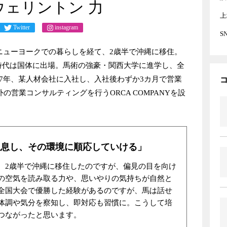
ウェリントン 力
上
Twitter
instagram
S
、ニューヨークでの暮らしを経て、2歳半で沖縄に移住。
時代は国体に出場。馬術の強豪・関西大学に進学し、全
17年、某人材会社に入社し、入社後わずか3カ月で営業
外の営業コンサルティングを行うORCA COMPANYを設
生息し、その環境に順応していける」
。2歳半で沖縄に移住したのですが、偏見の目を向け
の空気を読み取る力や、思いやりの気持ちが自然と
全国大会で優勝した経験があるのですが、馬は話せ
体調や気分を察知し、即対応も習慣に。こうして培
つながったと思います。