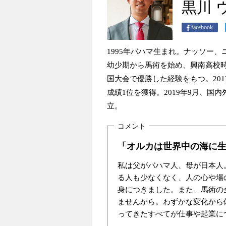
黒川 
facebook
1995年バハマ生まれ。ナッソー
幼少期から馬術を始め、興南高校
国大会で優勝した経験をもつ。20
成績1位を獲得。2019年9月、国内
立。
「オルカは世界中の海に
私は父がバハマ人、母が日本人
る人も少なくなく、人の心や場
身につきました。また、馬術の
ませんから。わずかな変化から
ってきたすべてが仕事や起業に