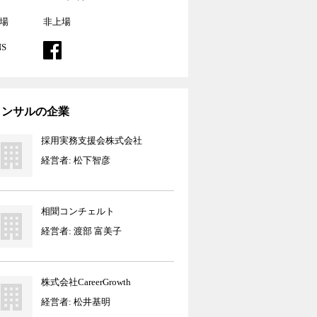
場
非上場
NS
コンサル
の企業
採用実務支援会株式会社
経営者: 松下智彦
相聞コンチェルト
経営者: 渡部 富美子
株式会社CareerGrowth
経営者: 松井基明