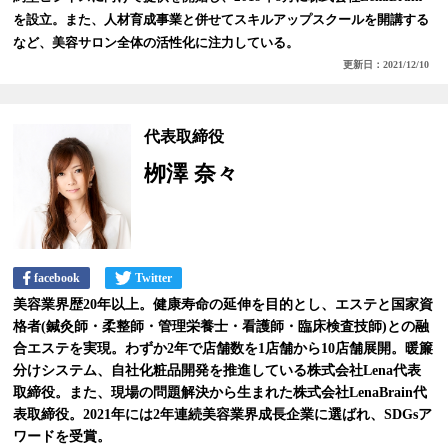
を設立。また、人材育成事業と併せてスキルアップスクールを開講する
など、美容サロン全体の活性化に注力している。
更新日：2021/12/10
代表取締役
栁澤 奈々
facebook
Twitter
美容業界歴20年以上。健康寿命の延伸を目的とし、エステと国家資
格者(鍼灸師・柔整師・管理栄養士・看護師・臨床検査技師)との融
合エステを実現。わずか2年で店舗数を1店舗から10店舗展開。暖簾
分けシステム、自社化粧品開発を推進している株式会社Lena代表
取締役。また、現場の問題解決から生まれた株式会社LenaBrain代
表取締役。2021年には2年連続美容業界成長企業に選ばれ、SDGsア
ワードを受賞。