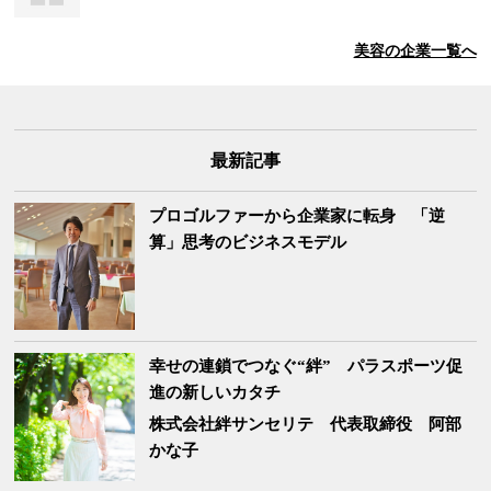
美容
の企業一覧へ
最新記事
プロゴルファーから企業家に転身 「逆
算」思考のビジネスモデル
幸せの連鎖でつなぐ“絆” パラスポーツ促
進の新しいカタチ
株式会社絆サンセリテ
代表取締役 阿部
かな子