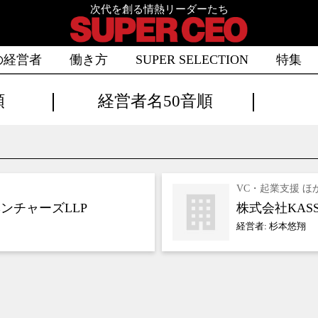
次代を創る情熱リーダーたち
の経営者
働き方
SUPER SELECTION
特集
順
経営者名50音順
VC・起業支援 ほ
ンチャーズLLP
株式会社KASS
経営者: 杉本悠翔