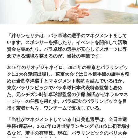
「絆サンセリテは、パラ卓球の選手のマネジメントをして
います。スポンサーを探したり、イベントを開催して活動
資金を集めたり。パラ卓球の選手が安心してスポーツに専
念できる環境を整えるのが、当社の事業です」
2016年のリオデジャネイロ、2021年の東京とパラリンピッ
クに2大会連続出場し、東京大会では日本選手団の旗手も務
めた岩渕幸洋選手とマネジメント契約を結んでいるほか、
東京パラリンピックでパラ卓球日本代表特命監督も務め
た、元シチズン時計卓球部監督の伊藤 誠氏がゼネラルマネ
ージャーの任務を果たす。パラ卓球でパラリンピックを目
指す若者たちを、ワンチームで支援している。
「当社がマネジメントしている山口美也選手は、全日本選
手権4連覇中。2022年12月世界ランキングで11位に初登場す
るなど、若手の有望株。現在、パラリンピックのパリ大会