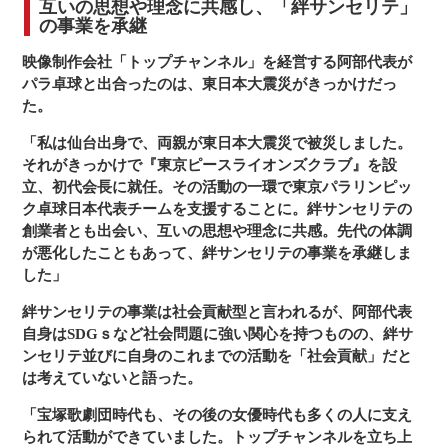
互いの思想や理念に共感し、「絆サンセリテ」
の事業を承継
映像制作会社「トップチャンネル」を経営する阿部代表が
パラ卓球と出合ったのは、東日本大震災がきっかけだっ
た。
「私は仙台出身で、両親が東日本大震災で被災しました。
それがきっかけで『東京ピースライオンズクラブ』を設
立、初代会長に就任。その活動の一環で東京パラリンピッ
ク卓球日本代表チームを支援することに。絆サンセリテの
創業者とも出会い、互いの思想や理念に共感。先代の体調
が悪化したこともあって、絆サンセリテの事業を承継しま
した」
絆サンセリテの事業は社会貢献型と言われるが、阿部代表
自身はSDGｓなど社会問題に強い関心を持つものの、絆サ
ンセリテ並びに自身のこれまでの活動を「社会貢献」だと
は考えていないと語った。
「宝塚歌劇団時代も、その後の女優時代も多くの人に支え
られて活動ができていました。トップチャンネルを立ち上