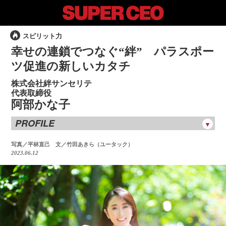
スピリット力
幸せの連鎖でつなぐ“絆” パラスポー
ツ促進の新しいカタチ
株式会社絆サンセリテ
代表取締役
阿部かな子
PROFILE
阿部かな子
あべ かなこ
写真／平林直己 文／竹田あきら（ユータック）
2023.06.12
1980年、宝塚歌劇団に入団・初舞台。1984年に退団後は女優
として活躍。2007年に映像製作会社「トップチャンネル」を
設立。企業の企画広報や社内教育、マニュアルなど、400社以
上で映像を企画制作。テレビCMやイベントオープニング映
像、ネット動画などの映像も手掛ける。2022年、絆サンセリ
テを事業継承し、代表取締役に就任。